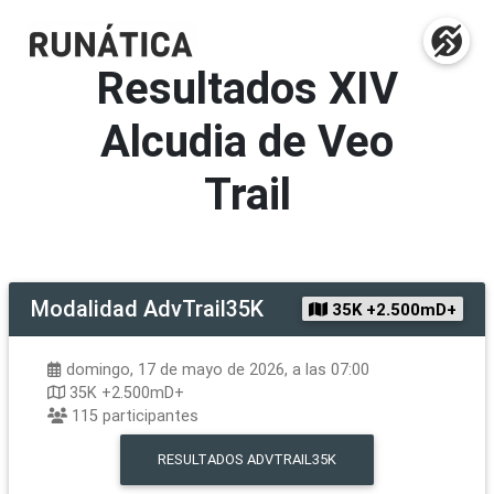
Resultados
XIV
Alcudia de Veo
Trail
Modalidad
AdvTrail35K
35K +2.500mD+
domingo, 17 de mayo de 2026, a las 07:00
35K +2.500mD+
115
participantes
RESULTADOS
ADVTRAIL35K