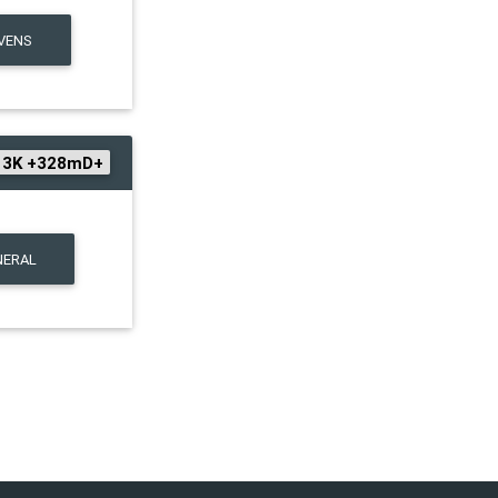
VENS
3K +328mD+
NERAL