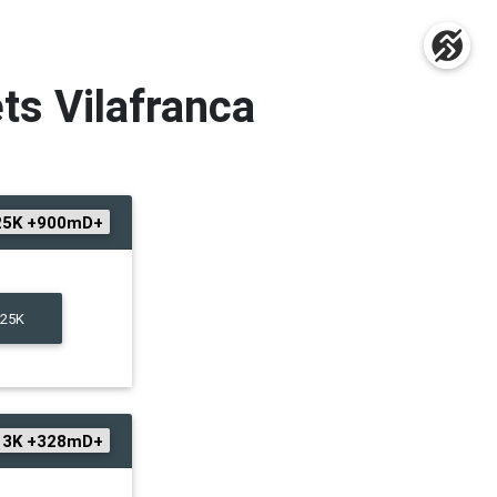
ts Vilafranca
5K +900mD+
 25K
3K +328mD+