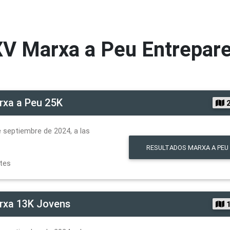
V Marxa a Peu Entrepare
rxa a Peu 25K
2
 septiembre de 2024, a las
RESULTADOS
MARXA A PEU
ntes
rxa 13K Jovens
1