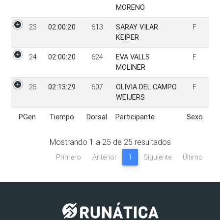
MORENO
23
02:00:20
613
SARAY VILAR
F
KEIPER
24
02:00:20
624
EVA VALLS
F
MOLINER
25
02:13:29
607
OLIVIA DEL CAMPO
F
WEIJERS
PGen
Tiempo
Dorsal
Participante
Sexo
PGen
Tiempo
Dorsal
Participante
Sexo
Mostrando
1
a
25
de
25
resultados
Primero
Anterior
1
Siguiente
Último