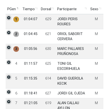
PGen
Tiempo
Dorsal
Participante
Sexo
PGen
Tiempo
Dorsal
Participante
Sexo
01:04:07
629
JORDI PERIS
M
1
ROURES
01:04:45
621
ORIOL SABORIT
M
2
CERVERA
01:05:56
630
MARC PALLARES
M
3
PRUÑONOSA
4
01:11:57
625
TONI GIL
M
ESCORIHUELA
5
01:15:35
614
DAVID GUEROLA
M
KECIK
6
01:18:41
627
JORDI GIL OJEDA
M
7
01:21:05
619
ALAN CALLAU
M
AYLLON