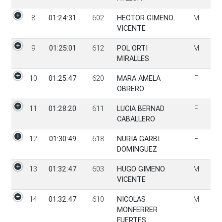
8
01:24:31
602
HECTOR GIMENO
M
VICENTE
9
01:25:01
612
POL ORTI
M
MIRALLES
10
01:25:47
620
MARA AMELA
F
OBRERO
11
01:28:20
611
LUCIA BERNAD
F
CABALLERO
12
01:30:49
618
NURIA GARBI
F
DOMINGUEZ
13
01:32:47
603
HUGO GIMENO
M
VICENTE
14
01:32:47
610
NICOLAS
M
MONFERRER
FUERTES