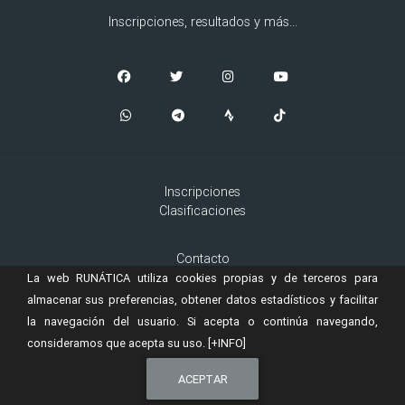
Inscripciones, resultados y más...
Inscripciones
Clasificaciones
Contacto
Aviso Legal
La web RUNÁTICA utiliza cookies propias y de terceros para
Cookies
almacenar sus preferencias, obtener datos estadísticos y facilitar
la navegación del usuario. Si acepta o continúa navegando,
consideramos que acepta su uso.
[+INFO]
© 2019 Copyright:
es una marca registrada de
RUNÁTICA
Murta
Ingeniería, S.L.
ACEPTAR