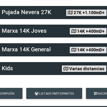
d
Pujada Nevera 27K
27K +1.100mD+
d
Marxa 14K Joves
14K +400mD+
d
Marxa 14K General
14K +400mD+
d
Kids
Varias distancias
SCRIPCIÓN
LISTADO PARTICIPANTES
INSCR