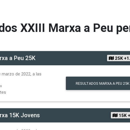
dos
XXIII Marxa a Peu per
rxa a Peu 25K
25K +1
 marzo de 2022, a las
RESULTADOS
MARXA A PEU 25K
D+
ntes
rxa 15K Jovens
15K 