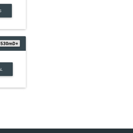
S
+530mD+
AL