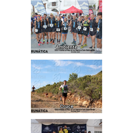
82
Ambiente
614
Cruce
91