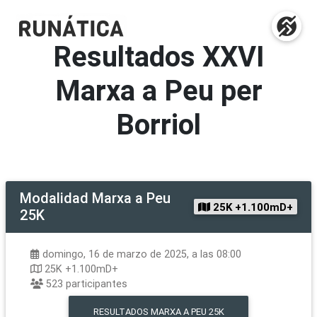
Resultados
XXVI
Marxa a Peu per
Borriol
Modalidad
Marxa a Peu
25K +1.100mD+
25K
domingo, 16 de marzo de 2025, a las 08:00
25K +1.100mD+
523
participantes
RESULTADOS
MARXA A PEU 25K