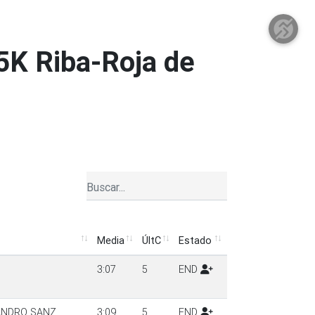
5K Riba-Roja de
Media
ÚltC
Estado
Media
ÚltC
Estado
3:07
5
END
JANDRO SANZ
3:09
5
END