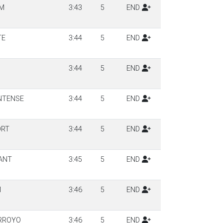
AM
3:43
5
END
TE
3:44
5
END
3:44
5
END
NTENSE
3:44
5
END
ORT
3:44
5
END
ANT
3:45
5
END
M
3:46
5
END
RROYO
3:46
5
END