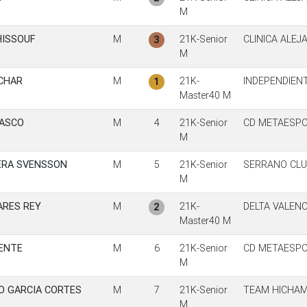
M
HISSOUF
M
21K-Senior
CLINICA ALE
3
M
CHAR
M
21K-
INDEPENDIEN
1
Master40 M
LASCO
M
4
21K-Senior
CD METAESP
M
ERA SVENSSON
M
5
21K-Senior
SERRANO CLU
M
ARES REY
M
21K-
DELTA VALENC
2
Master40 M
CENTE
M
6
21K-Senior
CD METAESP
M
O GARCIA CORTES
M
7
21K-Senior
TEAM HICHA
M