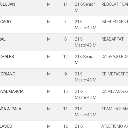
A LUJAN
M
11
21K-Senior
REDOLAT TE
M
 CARO
M
7
21K-
INDEPENDIEN
Master40 M
RAL
M
8
21K-
READAPTAT
Master40 M
CHALES
M
12
21K-Senior
CA REAJO FO
M
SORIANO
M
9
21K-
CD METAESP
Master40 M
EVAL GARCIA
M
10
21K-
CA VILAMARX
Master40 M
ADA ALPALA
M
11
21K-
TEAM HICHA
Master40 M
ELASCO
M
12
21K-
ATLETISMO A