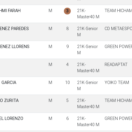
HMI FARAH
M
21K-
TEAM HICHA
3
Master40 M
ENEZ PAREDES
M
8
21K-Senior
CD METAESP
M
MENEZ LLORENS
M
9
21K-Senior
GREEN POWE
M
M
4
21K-
READAPTAT
Master40 M
 GARCIA
M
10
21K-Senior
YOIKO TEAM
M
O ZURITA
M
5
21K-
TEAM HICHA
Master40 M
UEL LORENZO
M
6
21K-
GREEN POWE
Master40 M