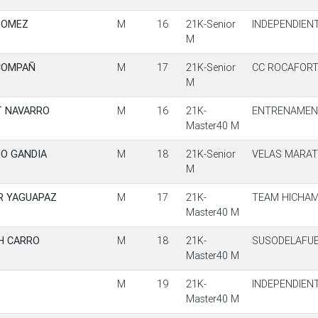
GOMEZ
M
16
21K-Senior
INDEPENDIEN
M
COMPAÑ
M
17
21K-Senior
CC ROCAFOR
M
T NAVARRO
M
16
21K-
ENTRENAMENT
Master40 M
O GANDIA
M
18
21K-Senior
VELAS MARA
M
ER YAGUAPAZ
M
17
21K-
TEAM HICHA
Master40 M
H CARRO
M
18
21K-
SUSODELAFU
Master40 M
M
19
21K-
INDEPENDIEN
Master40 M