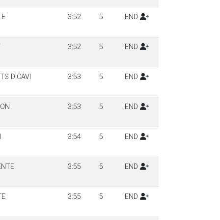
TE
3:52
5
END
T
3:52
5
END
S DICAVI
3:53
5
END
TON
3:53
5
END
M
3:54
5
END
ENTE
3:55
5
END
TE
3:55
5
END