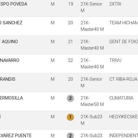
ESPO POVEDA
M
19
21K-Senior
2XTRI
M
O SANCHEZ
M
20
21K-
TEAM HICHA
Master40 M
 AQUINO
M
21
21K-
GENT DE FOI
Master40 M
 NAVARRO
M
22
21K-
TRIVU
Master40 M
RRANDIS
M
20
21K-Senior
CT RIBA-ROJA
M
ERMOSILLA
M
21K-
CLIMATURIA
2
Master50 M
I
M
21K-Sub23
HEGYIKECSKE
1
M
LVAREZ PUENTE
M
21K-Sub23
INDEPENDIEN
2