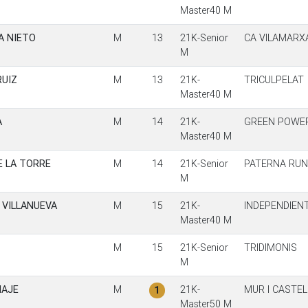
Master40 M
A NIETO
M
13
21K-Senior
CA VILAMARX
M
RUIZ
M
13
21K-
TRICULPELAT
Master40 M
A
M
14
21K-
GREEN POWE
Master40 M
E LA TORRE
M
14
21K-Senior
PATERNA RUN
M
 VILLANUEVA
M
15
21K-
INDEPENDIEN
Master40 M
M
15
21K-Senior
TRIDIMONIS
M
MAJE
M
21K-
MUR I CASTE
1
Master50 M