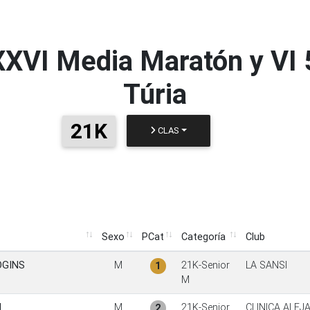
XXVI Media Maratón y VI 
Túria
21K
CLAS
Sexo
PCat
Categoría
Club
Sexo
PCat
Categoría
Club
OGINS
M
21K-Senior
LA SANSI
1
M
N
M
21K-Senior
CLINICA ALE
2