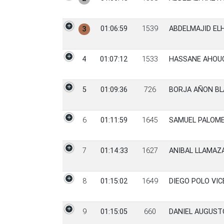
01:06:59
1539
ABDELMAJID EL
3
4
01:07:12
1533
HASSANE AHOU
5
01:09:36
726
BORJA AÑON B
6
01:11:59
1645
SAMUEL PALOM
7
01:14:33
1627
ANIBAL LLAMAZ
8
01:15:02
1649
DIEGO POLO VI
9
01:15:05
660
DANIEL AUGUST