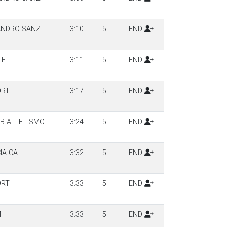
JANDRO SANZ
3:10
5
END
TE
3:11
5
END
ORT
3:17
5
END
B ATLETISMO
3:24
5
END
IA CA
3:32
5
END
ORT
3:33
5
END
M
3:33
5
END