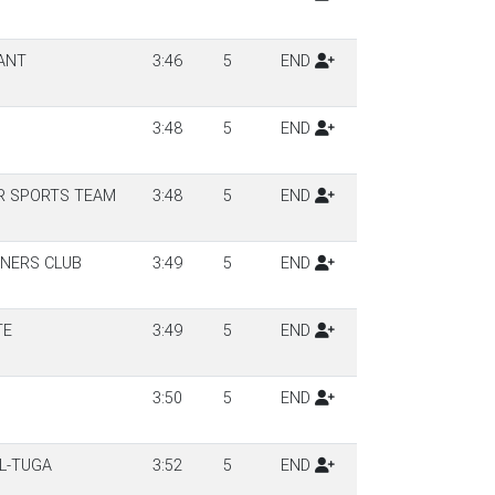
ANT
3:46
5
END
3:48
5
END
R SPORTS TEAM
3:48
5
END
NERS CLUB
3:49
5
END
TE
3:49
5
END
3:50
5
END
LL-TUGA
3:52
5
END