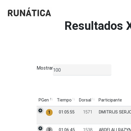
Resultados
Mostrar
▼
PGen
Tiempo
Dorsal
Participante
PGen
Tiempo
Dorsal
Participante
01:05:55
1571
DMITRIJS SERJ
1
01:06:45
1538
ABDELALI RAZY
2