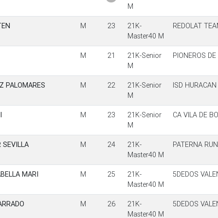
M
TEN
M
23
21K-
REDOLAT TE
Master40 M
M
21
21K-Senior
PIONEROS DE
M
Z PALOMARES
M
22
21K-Senior
ISD HURACAN
M
I
M
23
21K-Senior
CA VILA DE B
M
 SEVILLA
M
24
21K-
PATERNA RUN
Master40 M
BELLA MARI
M
25
21K-
5DEDOS VALE
Master40 M
ARRADO
M
26
21K-
5DEDOS VALE
Master40 M