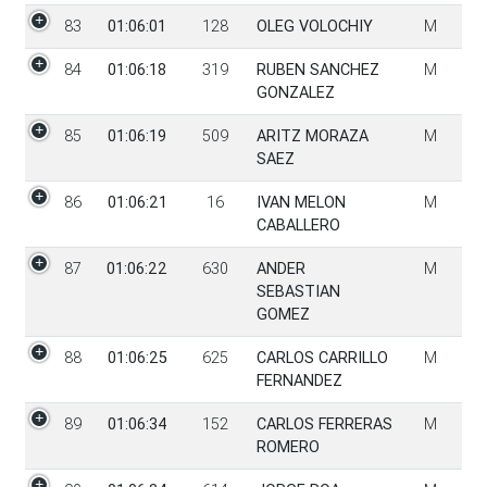
83
01:06:01
128
OLEG VOLOCHIY
M
84
01:06:18
319
RUBEN SANCHEZ
M
GONZALEZ
85
01:06:19
509
ARITZ MORAZA
M
SAEZ
86
01:06:21
16
IVAN MELON
M
CABALLERO
87
01:06:22
630
ANDER
M
SEBASTIAN
GOMEZ
88
01:06:25
625
CARLOS CARRILLO
M
FERNANDEZ
89
01:06:34
152
CARLOS FERRERAS
M
ROMERO