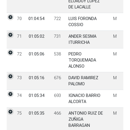
ELORDUY LOPEZ
DE LACALLE
70
01:04:54
722
LUIS FORONDA
M
COSSIO
71
01:05:02
731
ANDER SESMA
M
ITURRICHA
72
01:05:06
538
PEDRO
M
TORQUEMADA
ALONSO
73
01:05:16
676
DAVID RAMIREZ
M
PALOMO
74
01:05:34
693
IGNACIO BARRIO
M
ALCORTA
75
01:05:35
466
ANTONIO RUIZ DE
M
ZUÑIGA
BARRAGAN