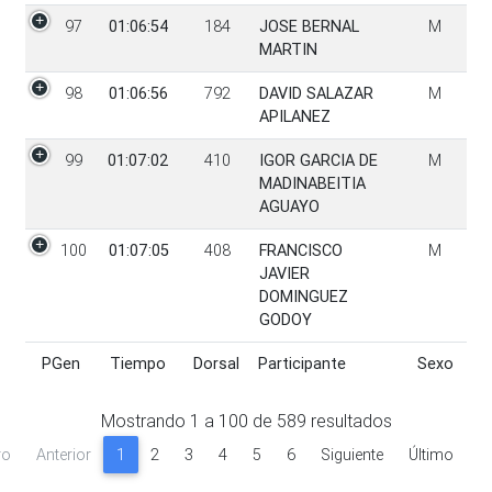
97
01:06:54
184
JOSE BERNAL
M
MARTIN
98
01:06:56
792
DAVID SALAZAR
M
APILANEZ
99
01:07:02
410
IGOR GARCIA DE
M
MADINABEITIA
AGUAYO
100
01:07:05
408
FRANCISCO
M
JAVIER
DOMINGUEZ
GODOY
PGen
Tiempo
Dorsal
Participante
Sexo
PGen
Tiempo
Dorsal
Participante
Sexo
Mostrando
1
a
100
de
589
resultados
ro
Anterior
1
2
3
4
5
6
Siguiente
Último