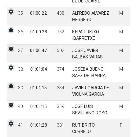
LZ DE OCARIZ
35
01:00:22
438
ALFREDO ALVAREZ
M
HERRERO
36
01:00:28
752
KEPA URKIXO
M
IBARRETXE
37
01:00:47
592
JOSE JAVIER
M
BALBAS VARAS
38
01:01:04
374
JOSEBA BUENO
M
SAEZ DE IBARRA
39
01:01:15
334
JAVIER GARCIA DE
M
VICUÑA GARCIA
40
01:01:15
359
JOSE LUIS
M
SEVILLANO ROYO
41
01:01:28
381
RUT BRITO
F
CURBELO