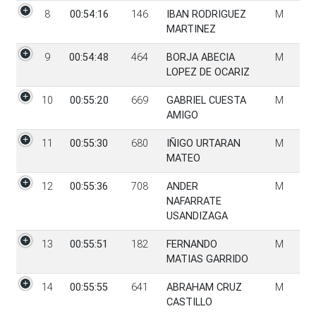
8
00:54:16
146
IBAN RODRIGUEZ
M
MARTINEZ
9
00:54:48
464
BORJA ABECIA
M
LOPEZ DE OCARIZ
10
00:55:20
669
GABRIEL CUESTA
M
AMIGO
11
00:55:30
680
IÑIGO URTARAN
M
MATEO
12
00:55:36
708
ANDER
M
NAFARRATE
USANDIZAGA
13
00:55:51
182
FERNANDO
M
MATIAS GARRIDO
14
00:55:55
641
ABRAHAM CRUZ
M
CASTILLO