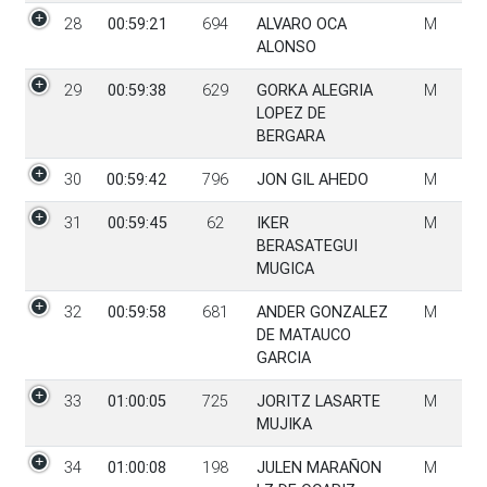
28
00:59:21
694
ALVARO OCA
M
ALONSO
29
00:59:38
629
GORKA ALEGRIA
M
LOPEZ DE
BERGARA
30
00:59:42
796
JON GIL AHEDO
M
31
00:59:45
62
IKER
M
BERASATEGUI
MUGICA
32
00:59:58
681
ANDER GONZALEZ
M
DE MATAUCO
GARCIA
33
01:00:05
725
JORITZ LASARTE
M
MUJIKA
34
01:00:08
198
JULEN MARAÑON
M