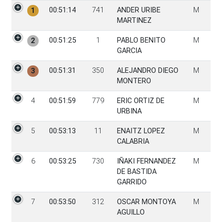
PGen
Tiempo
Dorsal
Participante
Sexo
00:51:14
741
ANDER URIBE
M
1
MARTINEZ
00:51:25
1
PABLO BENITO
M
2
GARCIA
00:51:31
350
ALEJANDRO DIEGO
M
3
MONTERO
4
00:51:59
779
ERIC ORTIZ DE
M
URBINA
5
00:53:13
11
ENAITZ LOPEZ
M
CALABRIA
6
00:53:25
730
IÑAKI FERNANDEZ
M
DE BASTIDA
GARRIDO
7
00:53:50
312
OSCAR MONTOYA
M
AGUILLO