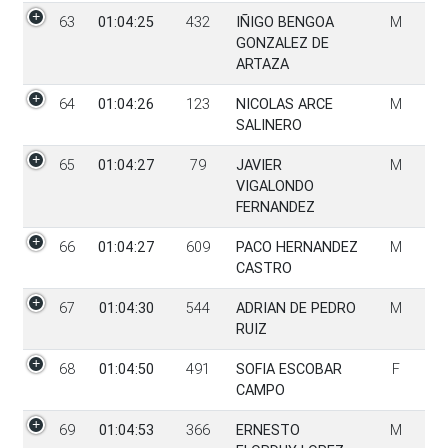
63
01:04:25
432
IÑIGO BENGOA
M
GONZALEZ DE
ARTAZA
64
01:04:26
123
NICOLAS ARCE
M
SALINERO
65
01:04:27
79
JAVIER
M
VIGALONDO
FERNANDEZ
66
01:04:27
609
PACO HERNANDEZ
M
CASTRO
67
01:04:30
544
ADRIAN DE PEDRO
M
RUIZ
68
01:04:50
491
SOFIA ESCOBAR
F
CAMPO
69
01:04:53
366
ERNESTO
M