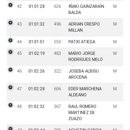
42
01:01:28
626
IÑAKI GAINZARAIN
M
BALDA
43
01:01:32
496
ADRIAN CRESPO
M
MILLAN
44
01:01:51
550
PATXI ATIEGA
M
45
01:02:19
483
MARIO JORGE
M
RODRIGUES MELO
46
01:02:26
322
JOSEBA ALBISU
M
AROCENA
47
01:02:28
606
EDER MARCHENA
M
ALDEANO
48
01:02:32
367
RAUL ROMERO
M
MARTINEZ DE
ZUAZO