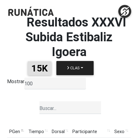
Resultados
XXXVI
Subida Estibaliz
Igoera
15K
CLAS
Mostrar
▼
PGen
Tiempo
Dorsal
Participante
Sexo