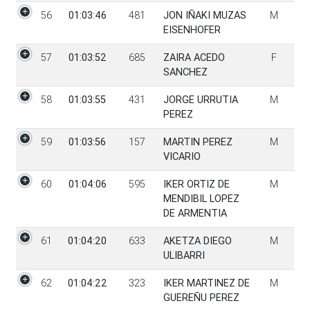
56
01:03:46
481
JON IÑAKI MUZAS
M
EISENHOFER
57
01:03:52
685
ZAIRA ACEDO
F
SANCHEZ
58
01:03:55
431
JORGE URRUTIA
M
PEREZ
59
01:03:56
157
MARTIN PEREZ
M
VICARIO
60
01:04:06
595
IKER ORTIZ DE
M
MENDIBIL LOPEZ
DE ARMENTIA
61
01:04:20
633
AKETZA DIEGO
M
ULIBARRI
62
01:04:22
323
IKER MARTINEZ DE
M
GUEREÑU PEREZ