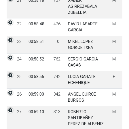
21
00:58:18
757
XABIER
M
AGIRREZABALA
ZUBELDIA
22
00:58:48
476
DAVID LASARTE
M
GARCIA
23
00:58:51
10
MIKEL LOPEZ
M
GOIKOETXEA
24
00:58:52
762
SERGIO GARCIA
M
CASAS
25
00:58:56
742
LUCIA GARATE
F
ECHENIQUE
26
00:59:00
342
ANGEL QUIRCE
M
BURGOS
27
00:59:10
313
ROBERTO
M
SANTIBAÑEZ
PEREZ DE ALBENIZ