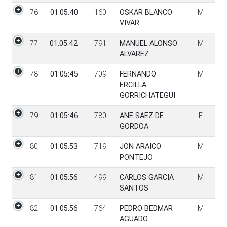
76
01:05:40
160
OSKAR BLANCO
M
VIVAR
77
01:05:42
791
MANUEL ALONSO
M
ALVAREZ
78
01:05:45
709
FERNANDO
M
ERCILLA
GORRICHATEGUI
79
01:05:46
780
ANE SAEZ DE
F
GORDOA
80
01:05:53
719
JON ARAICO
M
PONTEJO
81
01:05:56
499
CARLOS GARCIA
M
SANTOS
82
01:05:56
764
PEDRO BEDMAR
M
AGUADO