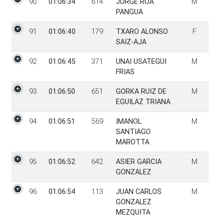
90
01:06:34
614
JORGE ROA
M
PANGUA
91
01:06:40
179
TXARO ALONSO
F
SAIZ-AJA
92
01:06:45
371
UNAI USATEGUI
M
FRIAS
93
01:06:50
651
GORKA RUIZ DE
M
EGUILAZ TRIANA
94
01:06:51
569
IMANOL
M
SANTIAGO
MAROTTA
95
01:06:52
642
ASIER GARCIA
M
GONZALEZ
96
01:06:54
113
JUAN CARLOS
M
GONZALEZ
MEZQUITA