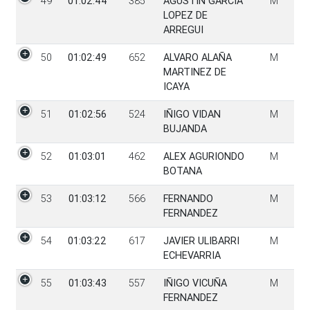
49
01:02:44
385
AGUSTIN GARCIA
M
LOPEZ DE
ARREGUI
50
01:02:49
652
ALVARO ALAÑA
M
MARTINEZ DE
ICAYA
51
01:02:56
524
IÑIGO VIDAN
M
BUJANDA
52
01:03:01
462
ALEX AGURIONDO
M
BOTANA
53
01:03:12
566
FERNANDO
M
FERNANDEZ
54
01:03:22
617
JAVIER ULIBARRI
M
ECHEVARRIA
55
01:03:43
557
IÑIGO VICUÑA
M
FERNANDEZ