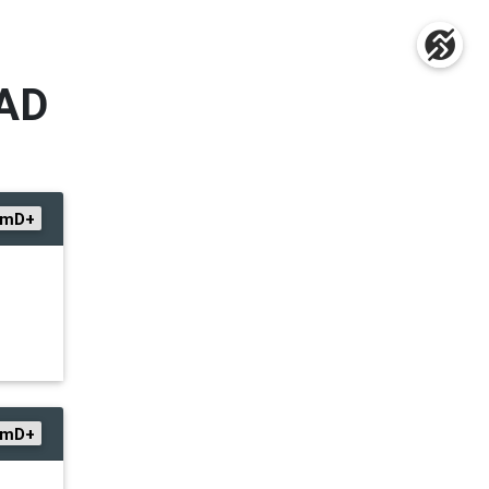
OAD
0mD+
9mD+