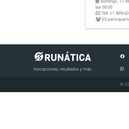
domingo, 17 de
las 08:00
76K +1.489m
53
participant
Inscripciones, resultados y más...
© 20