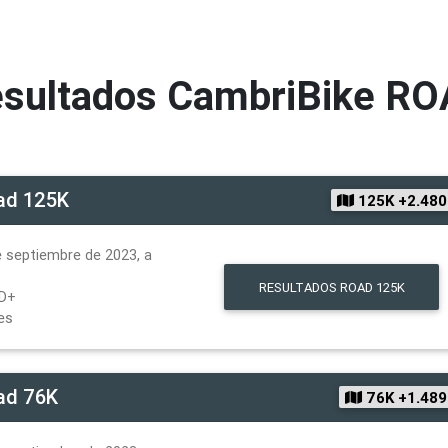
sultados
CambriBike R
ad 125K
125K +2.48
 septiembre de 2023, a
RESULTADOS
ROAD 125K
D+
es
ad 76K
76K +1.48