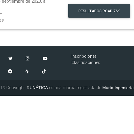
 septiembre de 2023, a
RESULTADOS
ROAD 76K
D+
es
Inscripciones
Clasificaciones
19 Copyright:
es una marca registrada de
RUNÁTICA
Murta Ingeniería