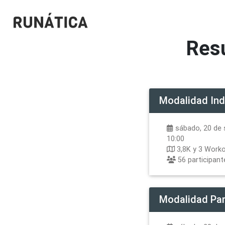
Res
Modalidad
Ind
sábado, 20 de 
10:00
3,8K y 3 Work
56
participant
Modalidad
Par