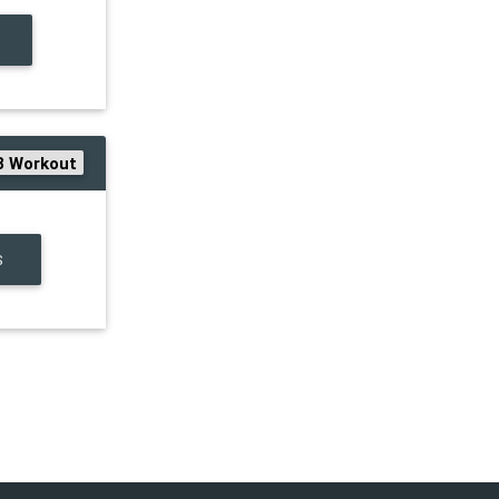
3 Workout
S