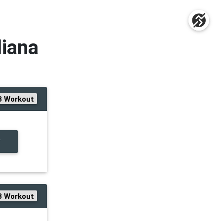
liana
3 Workout
F
3 Workout