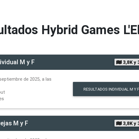
ultados
Hybrid Games L'E
ividual M y F
3,8K y 
septiembre de 2025, a las
RESULTADOS
INDIVIDUAL M Y 
out
es
ejas M y F
3,8K y 