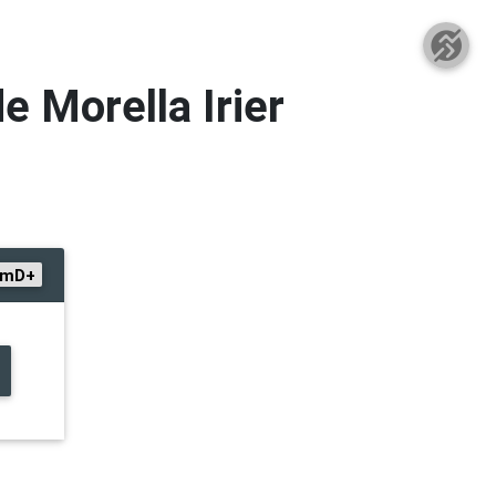
de Morella Irier
0mD+