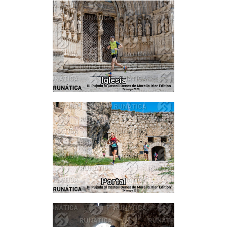
163
Iglesia
664
Portal
267