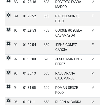
88
01:28:18
603
ROBERTO FABRA
M
MARCO
89
01:29:52
660
PIPI BELMONTE
F
POLO
90
01:29:53
705
QUIQUE ROYUELA
M
CASAMAYOR
91
01:29:54
650
IRENE GOMEZ
F
GARCIA
92
01:30:00
640
JESUS MARTINEZ
M
PEREZ
93
01:30:13
668
RAUL ARANA
M
CALOMARDE
94
01:31:05
699
ROMAN SEDZE
M
POLO
95
01:31:11
653
RUBEN ALGARRA
M