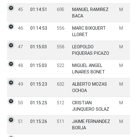
45
01:14:51
695
MANUEL RAMIREZ
M
BACA
46
01:14:53
556
MARC BIXQUERT
M
LLORET
47
01:15:03
558
LEOPOLDO
M
PIQUERAS PICAZO
48
01:15:03
522
MIGUEL ANGEL
M
LINARES BONET
49
01:15:23
632
ALBERTO MOZAS
M
OCHOA
50
01:15:25
512
CRISTIAN
M
JUNQUERO SOLAZ
51
01:15:26
511
JAIME FERNANDEZ
M
BORJA