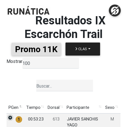
Resultados
IX
Escarchón Trail
Promo 11K
CLAS
Mostrar
▼
PGen
Tiempo
Dorsal
Participante
Sexo
PGen
Tiempo
Dorsal
Participante
Sexo
00:53:23
613
JAVIER SANCHIS
M
1
YAGO