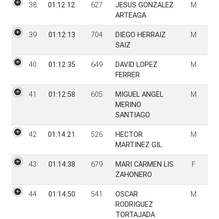
38
01:12:12
627
JESUS GONZALEZ
M
ARTEAGA
39
01:12:13
704
DIEGO HERRAIZ
M
SAIZ
40
01:12:35
649
DAVID LOPEZ
M
FERRER
41
01:12:58
605
MIGUEL ANGEL
M
MERINO
SANTIAGO
42
01:14:21
526
HECTOR
M
MARTINEZ GIL
43
01:14:38
679
MARI CARMEN LIS
F
ZAHONERO
44
01:14:50
541
OSCAR
M
RODRIGUEZ
TORTAJADA