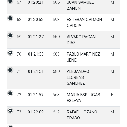
67
01:20:21
606
JUAN SAMUEL
M
ZANON
68
01:20:52
593
ESTEBAN GARZON
M
GARCIA
69
01:21:27
659
ALVARO PAGAN
M
DIAZ
70
01:21:33
683
PABLO MARTINEZ
M
JENE
71
01:21:51
689
ALEJANDRO
M
LLORENS
SANCHEZ
72
01:21:57
563
MARIA ESPLUGAS
F
ESLAVA
73
01:22:09
612
RAFAEL LOZANO
M
PRADO