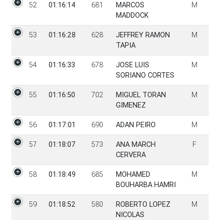
52
01:16:14
681
MARCOS
M
MADDOCK
53
01:16:28
628
JEFFREY RAMON
M
TAPIA
54
01:16:33
678
JOSE LUIS
M
SORIANO CORTES
55
01:16:50
702
MIGUEL TORAN
M
GIMENEZ
56
01:17:01
690
ADAN PEIRO
M
57
01:18:07
573
ANA MARCH
F
CERVERA
58
01:18:49
685
MOHAMED
M
BOUHARBA HAMRI
59
01:18:52
580
ROBERTO LOPEZ
M
NICOLAS