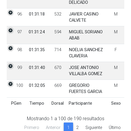
DELICADO
96
01:31:18
532
JAVIER CASINO
M
CALVETE
97
01:31:24
594
MIGUEL SORIANO
M
ABAB
98
01:31:35
714
NOELIA SANCHEZ
F
CLAVERIA
99
01:31:40
670
JOSE ANTONIO
M
VILLALBA GOMEZ
100
01:32:05
669
GREGORIO
M
FUERTES GARCIA
PGen
Tiempo
Dorsal
Participante
Sexo
PGen
Tiempo
Dorsal
Participante
Sexo
Mostrando
1
a
100
de
190
resultados
Primero
Anterior
1
2
Siguiente
Último