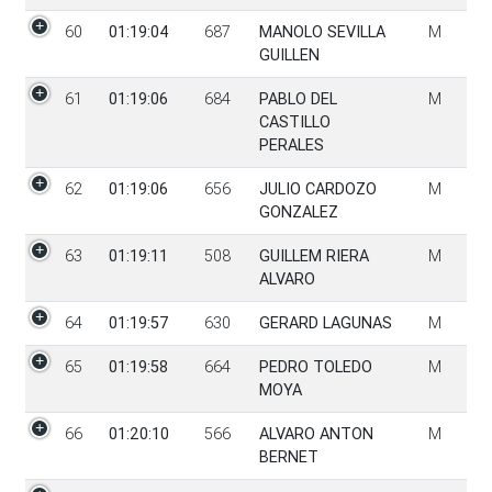
60
01:19:04
687
MANOLO SEVILLA
M
GUILLEN
61
01:19:06
684
PABLO DEL
M
CASTILLO
PERALES
62
01:19:06
656
JULIO CARDOZO
M
GONZALEZ
63
01:19:11
508
GUILLEM RIERA
M
ALVARO
64
01:19:57
630
GERARD LAGUNAS
M
65
01:19:58
664
PEDRO TOLEDO
M
MOYA
66
01:20:10
566
ALVARO ANTON
M
BERNET