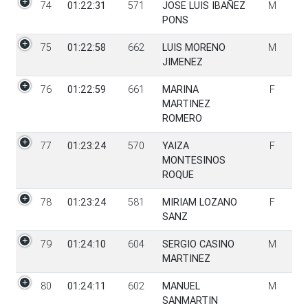
74
01:22:31
571
JOSE LUIS IBAÑEZ
M
PONS
75
01:22:58
662
LUIS MORENO
M
JIMENEZ
76
01:22:59
661
MARINA
F
MARTINEZ
ROMERO
77
01:23:24
570
YAIZA
F
MONTESINOS
ROQUE
78
01:23:24
581
MIRIAM LOZANO
F
SANZ
79
01:24:10
604
SERGIO CASINO
M
MARTINEZ
80
01:24:11
602
MANUEL
M
SANMARTIN