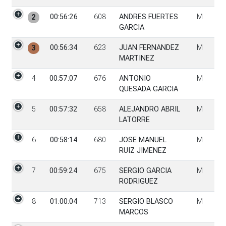
00:56:26
608
ANDRES FUERTES
M
2
GARCIA
00:56:34
623
JUAN FERNANDEZ
M
3
MARTINEZ
4
00:57:07
676
ANTONIO
M
QUESADA GARCIA
5
00:57:32
658
ALEJANDRO ABRIL
M
LATORRE
6
00:58:14
680
JOSE MANUEL
M
RUIZ JIMENEZ
7
00:59:24
675
SERGIO GARCIA
M
RODRIGUEZ
8
01:00:04
713
SERGIO BLASCO
M
MARCOS