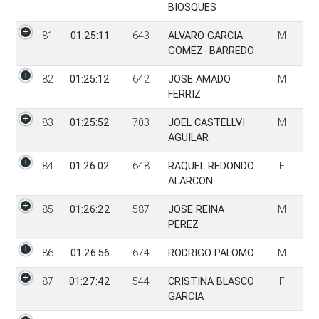
BIOSQUES
81
01:25:11
643
ALVARO GARCIA
M
GOMEZ- BARREDO
82
01:25:12
642
JOSE AMADO
M
FERRIZ
83
01:25:52
703
JOEL CASTELLVI
M
AGUILAR
84
01:26:02
648
RAQUEL REDONDO
F
ALARCON
85
01:26:22
587
JOSE REINA
M
PEREZ
86
01:26:56
674
RODRIGO PALOMO
M
87
01:27:42
544
CRISTINA BLASCO
F
GARCIA