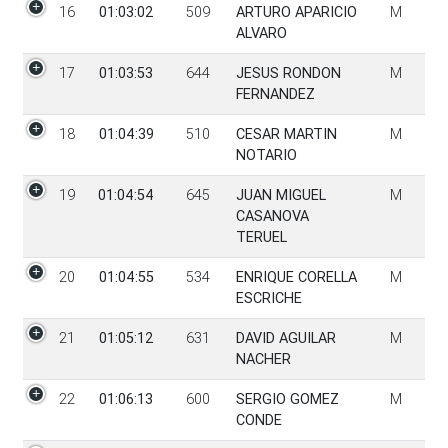
16
01:03:02
509
ARTURO APARICIO
M
ALVARO
17
01:03:53
644
JESUS RONDON
M
FERNANDEZ
18
01:04:39
510
CESAR MARTIN
M
NOTARIO
19
01:04:54
645
JUAN MIGUEL
M
CASANOVA
TERUEL
20
01:04:55
534
ENRIQUE CORELLA
M
ESCRICHE
21
01:05:12
631
DAVID AGUILAR
M
NACHER
22
01:06:13
600
SERGIO GOMEZ
M
CONDE