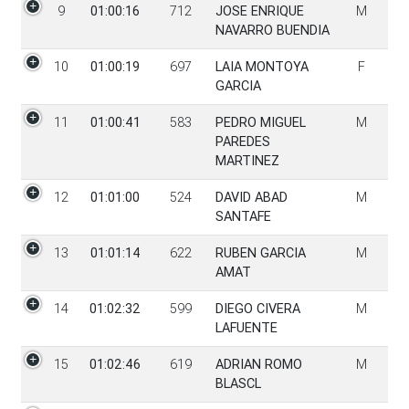
9
01:00:16
712
JOSE ENRIQUE
M
NAVARRO BUENDIA
10
01:00:19
697
LAIA MONTOYA
F
GARCIA
11
01:00:41
583
PEDRO MIGUEL
M
PAREDES
MARTINEZ
12
01:01:00
524
DAVID ABAD
M
SANTAFE
13
01:01:14
622
RUBEN GARCIA
M
AMAT
14
01:02:32
599
DIEGO CIVERA
M
LAFUENTE
15
01:02:46
619
ADRIAN ROMO
M
BLASCL