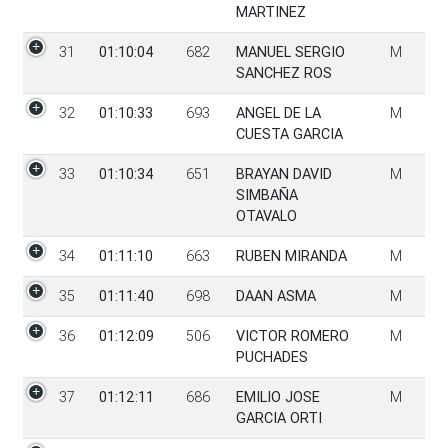
MARTINEZ
31
01:10:04
682
MANUEL SERGIO
M
SANCHEZ ROS
32
01:10:33
693
ANGEL DE LA
M
CUESTA GARCIA
33
01:10:34
651
BRAYAN DAVID
M
SIMBAÑA
OTAVALO
34
01:11:10
663
RUBEN MIRANDA
M
35
01:11:40
698
DAAN ASMA
M
36
01:12:09
506
VICTOR ROMERO
M
PUCHADES
37
01:12:11
686
EMILIO JOSE
M
GARCIA ORTI