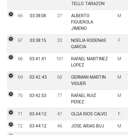
TELLO TARAZON
66
03:38:08
27
ALBERTO
M
FIGUEROLA
JIMENO
67
03:38:15
33
NOELIA RODENAS
F
GARCIA
68
03:41:41
101
RAFAEL MARTINEZ
M
LOPEZ
69
03:42:43
60
GERMAN MARTIN
M
VIGUER
70
03:42:53
77
RAFAEL RUIZ
M
PEREZ
71
03:44:12
47
OLGA RIOS CALVO
F
72
03:44:12
46
JOSE ARIAS BUJ
M