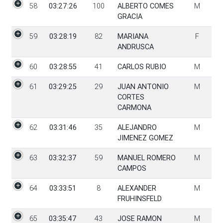
58
03:27:26
100
ALBERTO COMES
M
GRACIA
59
03:28:19
82
MARIANA
F
ANDRUSCA
60
03:28:55
41
CARLOS RUBIO
M
61
03:29:25
29
JUAN ANTONIO
M
CORTES
CARMONA
62
03:31:46
35
ALEJANDRO
M
JIMENEZ GOMEZ
63
03:32:37
59
MANUEL ROMERO
M
CAMPOS
64
03:33:51
8
ALEXANDER
M
FRUHINSFELD
65
03:35:47
43
JOSE RAMON
M