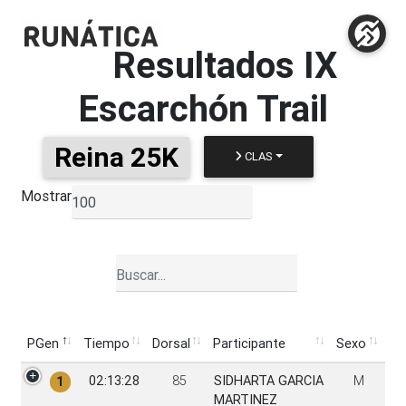
Resultados
IX
Escarchón Trail
Reina 25K
CLAS
Mostrar
▼
PGen
Tiempo
Dorsal
Participante
Sexo
PGen
Tiempo
Dorsal
Participante
Sexo
02:13:28
85
SIDHARTA GARCIA
M
1
MARTINEZ