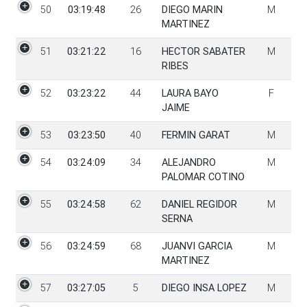
50
03:19:48
26
DIEGO MARIN
M
MARTINEZ
51
03:21:22
16
HECTOR SABATER
M
RIBES
52
03:23:22
44
LAURA BAYO
F
JAIME
53
03:23:50
40
FERMIN GARAT
M
54
03:24:09
34
ALEJANDRO
M
PALOMAR COTINO
55
03:24:58
62
DANIEL REGIDOR
M
SERNA
56
03:24:59
68
JUANVI GARCIA
M
MARTINEZ
57
03:27:05
5
DIEGO INSA LOPEZ
M