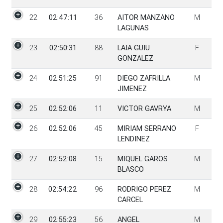
22
02:47:11
36
AITOR MANZANO
M
LAGUNAS
23
02:50:31
88
LAIA GUIU
F
GONZALEZ
24
02:51:25
91
DIEGO ZAFRILLA
M
JIMENEZ
25
02:52:06
11
VICTOR GAVRYA
M
26
02:52:06
45
MIRIAM SERRANO
F
LENDINEZ
27
02:52:08
15
MIQUEL GAROS
M
BLASCO
28
02:54:22
96
RODRIGO PEREZ
M
CARCEL
29
02:55:23
56
ANGEL
M