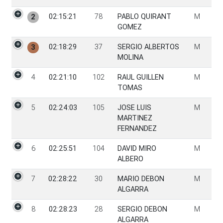
02:15:21
78
PABLO QUIRANT
M
2
GOMEZ
02:18:29
37
SERGIO ALBERTOS
M
3
MOLINA
4
02:21:10
102
RAUL GUILLEN
M
TOMAS
5
02:24:03
105
JOSE LUIS
M
MARTINEZ
FERNANDEZ
6
02:25:51
104
DAVID MIRO
M
ALBERO
7
02:28:22
30
MARIO DEBON
M
ALGARRA
8
02:28:23
28
SERGIO DEBON
M
ALGARRA