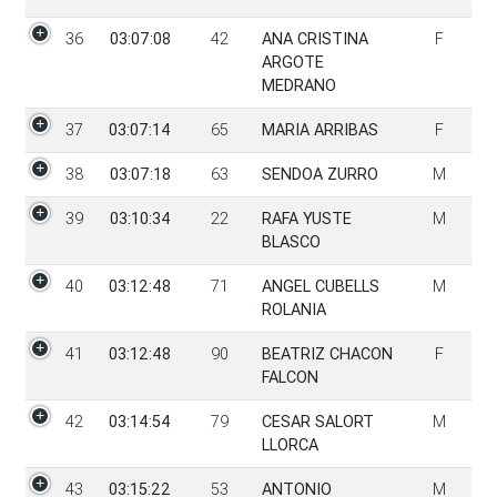
36
03:07:08
42
ANA CRISTINA
F
ARGOTE
MEDRANO
37
03:07:14
65
MARIA ARRIBAS
F
38
03:07:18
63
SENDOA ZURRO
M
39
03:10:34
22
RAFA YUSTE
M
BLASCO
40
03:12:48
71
ANGEL CUBELLS
M
ROLANIA
41
03:12:48
90
BEATRIZ CHACON
F
FALCON
42
03:14:54
79
CESAR SALORT
M
LLORCA
43
03:15:22
53
ANTONIO
M