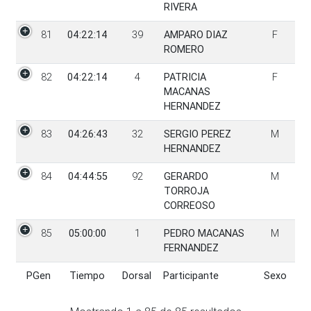
RIVERA
81
04:22:14
39
AMPARO DIAZ
F
ROMERO
82
04:22:14
4
PATRICIA
F
MACANAS
HERNANDEZ
83
04:26:43
32
SERGIO PEREZ
M
HERNANDEZ
84
04:44:55
92
GERARDO
M
TORROJA
CORREOSO
85
05:00:00
1
PEDRO MACANAS
M
FERNANDEZ
PGen
Tiempo
Dorsal
Participante
Sexo
PGen
Tiempo
Dorsal
Participante
Sexo