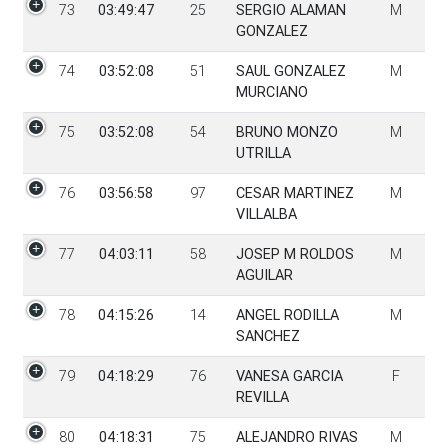
73
03:49:47
25
SERGIO ALAMAN
M
GONZALEZ
74
03:52:08
51
SAUL GONZALEZ
M
MURCIANO
75
03:52:08
54
BRUNO MONZO
M
UTRILLA
76
03:56:58
97
CESAR MARTINEZ
M
VILLALBA
77
04:03:11
58
JOSEP M ROLDOS
M
AGUILAR
78
04:15:26
14
ANGEL RODILLA
M
SANCHEZ
79
04:18:29
76
VANESA GARCIA
F
REVILLA
80
04:18:31
75
ALEJANDRO RIVAS
M