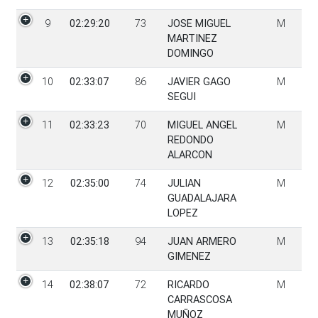
9
02:29:20
73
JOSE MIGUEL
M
MARTINEZ
DOMINGO
10
02:33:07
86
JAVIER GAGO
M
SEGUI
11
02:33:23
70
MIGUEL ANGEL
M
REDONDO
ALARCON
12
02:35:00
74
JULIAN
M
GUADALAJARA
LOPEZ
13
02:35:18
94
JUAN ARMERO
M
GIMENEZ
14
02:38:07
72
RICARDO
M
CARRASCOSA
MUÑOZ