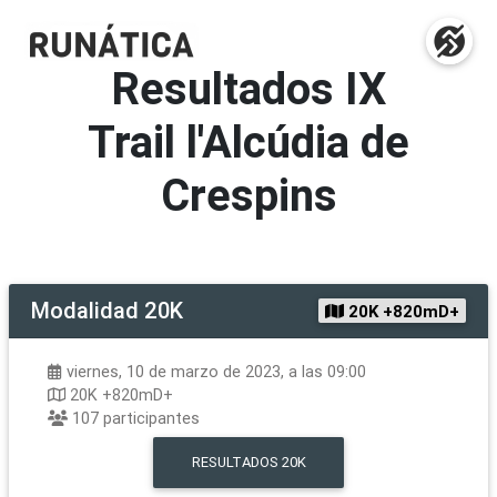
Resultados
IX
Trail l'Alcúdia de
Crespins
Modalidad
20K
20K +820mD+
viernes, 10 de marzo de 2023, a las 09:00
20K +820mD+
107
participantes
RESULTADOS
20K