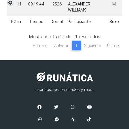
11
09:19:44
2526
ALEXANDER
M
WILLIAMS
PGen
Tiempo
Dorsal
Participante
Sexo
PGen
Tiempo
Dorsal
Participante
Sexo
Mostrando
1
a
11
de
11
resultados
Primero
Anterior
1
Siguiente
Último
Inscripciones, resultados y más...