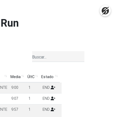
 Run
Media
ÚltC
Estado
Media
ÚltC
Estado
ENTE
9:00
1
END
9:07
1
END
ENTE
9:57
1
END