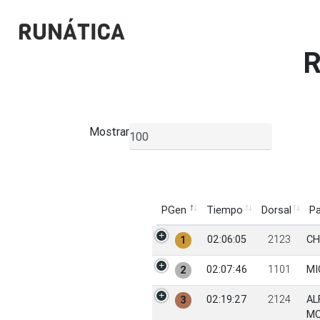
R
Mostrar
▼
PGen
Tiempo
Dorsal
Pa
PGen
Tiempo
Dorsal
Pa
02:06:05
2123
CH
1
02:07:46
1101
MI
2
02:19:27
2124
AL
3
M