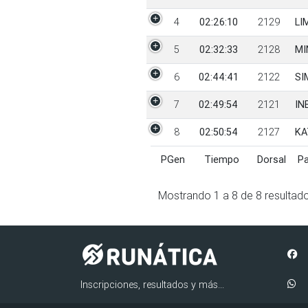
4
02:26:10
2129
LI
5
02:32:33
2128
MI
6
02:44:41
2122
SI
7
02:49:54
2121
IN
8
02:50:54
2127
KA
PGen
Tiempo
Dorsal
Pa
PGen
Tiempo
Dorsal
Pa
Mostrando
1
a
8
de
8
resultad
Inscripciones, resultados y más...