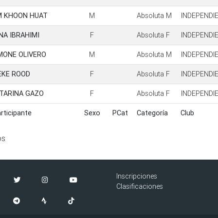
M KHOON HUAT
M
Absoluta M
INDEPENDI
NA IBRAHIMI
F
Absoluta F
INDEPENDI
MONE OLIVERO
M
Absoluta M
INDEPENDI
EKE ROOD
F
Absoluta F
INDEPENDI
TARINA GAZO
F
Absoluta F
INDEPENDI
rticipante
Sexo
PCat
Categoría
Club
rticipante
Sexo
PCat
Categoría
Club
os
Inscripciones
Clasificaciones