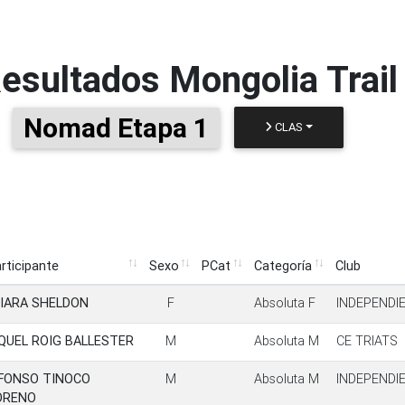
esultados
Mongolia Trail
Nomad Etapa 1
CLAS
rticipante
Sexo
PCat
Categoría
Club
rticipante
Sexo
PCat
Categoría
Club
IARA SHELDON
F
Absoluta F
INDEPENDI
QUEL ROIG BALLESTER
M
Absoluta M
CE TRIATS
FONSO TINOCO
M
Absoluta M
INDEPENDI
ORENO