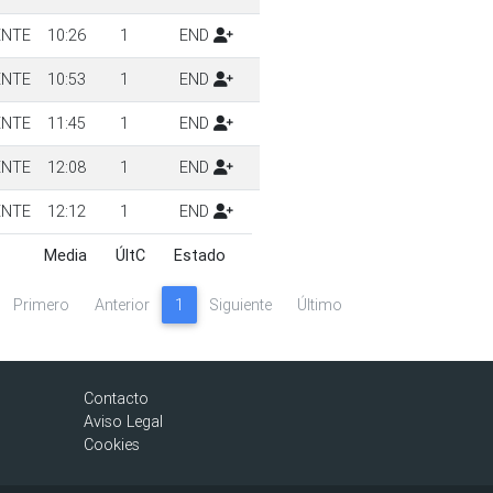
ENTE
10:26
1
END
ENTE
10:53
1
END
ENTE
11:45
1
END
ENTE
12:08
1
END
ENTE
12:12
1
END
Media
ÚltC
Estado
Media
ÚltC
Estado
Primero
Anterior
1
Siguiente
Último
Contacto
Aviso Legal
Cookies