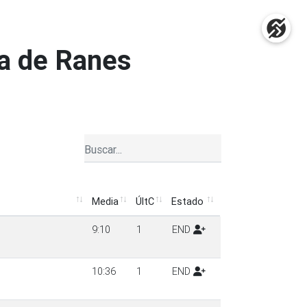
sa de Ranes
Media
ÚltC
Estado
Media
ÚltC
Estado
9:10
1
END
10:36
1
END