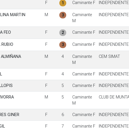
F
Caminante F
INDEPENDIENTE
1
OLINA MARTIN
M
Caminante
INDEPENDIENTE
3
M
A FEO
F
Caminante F
INDEPENDIENTE
2
 RUBIO
F
Caminante F
INDEPENDIENTE
3
 ALMIÑANA
M
4
Caminante
CEM SIMAT
M
L
F
4
Caminante F
INDEPENDIENTE
LLOPIS
F
5
Caminante F
INDEPENDIENTE
IVORRA
M
5
Caminante
CLUB DE MUNT
M
RES GINER
F
6
Caminante F
INDEPENDIENTE
GIL
F
7
Caminante F
INDEPENDIENTE