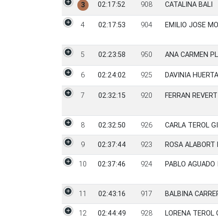
02:17:52
908
CATALINA BALI
3
4
02:17:53
904
EMILIO JOSE M
5
02:23:58
950
ANA CARMEN PL
6
02:24:02
925
DAVINIA HUERTA
7
02:32:15
920
FERRAN REVERT
8
02:32:50
926
CARLA TEROL GI
9
02:37:44
923
ROSA ALABORT 
10
02:37:46
924
PABLO AGUADO 
11
02:43:16
917
BALBINA CARRE
12
02:44:49
928
LORENA TEROL 