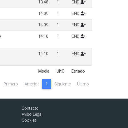
13:48
1
END
14:09
1
END
14:09
1
END
W
14:10
1
END
14:10
1
END
Media
ÚltC
Estado
Media
ÚltC
Estado
Primero
Anterior
1
Siguiente
Último
Contacto
Aviso Legal
Cookies