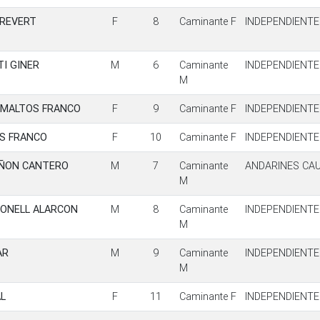
 REVERT
F
8
Caminante F
INDEPENDIENTE
I GINER
M
6
Caminante
INDEPENDIENTE
M
IMALTOS FRANCO
F
9
Caminante F
INDEPENDIENTE
S FRANCO
F
10
Caminante F
INDEPENDIENTE
AÑON CANTERO
M
7
Caminante
ANDARINES CA
M
BONELL ALARCON
M
8
Caminante
INDEPENDIENTE
M
AR
M
9
Caminante
INDEPENDIENTE
M
L
F
11
Caminante F
INDEPENDIENTE