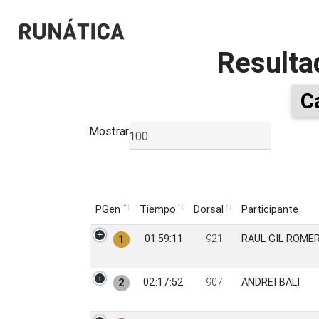
Resulta
C
Mostrar
▼
PGen
Tiempo
Dorsal
Participante
PGen
Tiempo
Dorsal
Participante
01:59:11
921
RAUL GIL ROME
1
02:17:52
907
ANDREI BALI
2