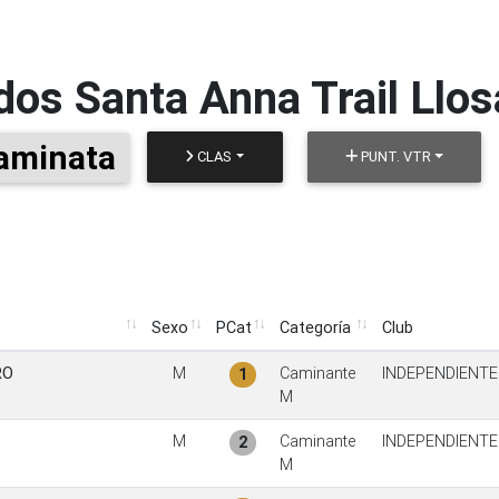
dos
Santa Anna Trail Llo
aminata
CLAS
PUNT. VTR
Sexo
PCat
Categoría
Club
Sexo
PCat
Categoría
Club
RO
M
Caminante
INDEPENDIENTE
1
M
M
Caminante
INDEPENDIENTE
2
M