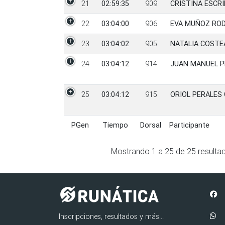
21
02:59:35
909
CRISTINA ESCR
22
03:04:00
906
EVA MUÑOZ RO
23
03:04:02
905
NATALIA COSTE
24
03:04:12
914
JUAN MANUEL P
25
03:04:12
915
ORIOL PERALES
PGen
Tiempo
Dorsal
Participante
PGen
Tiempo
Dorsal
Participante
Mostrando
1
a
25
de
25
resulta
Inscripciones, resultados y más...