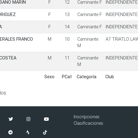
IBANO MARIN
F
12
Caminante F
INDEPENDIENTE
DRIGUEZ
F
13
Caminante F
INDEPENDIENTE
A
F
14
Caminante F
INDEPENDIENTE
ERALES FRANCO
M
10
Caminante
A7 TRIATLO LA
M
 COSTEA
M
11
Caminante
INDEPENDIENTE
M
Sexo
PCat
Categoría
Club
Sexo
PCat
Categoría
Club
dos
Inscripciones
Clasificaciones