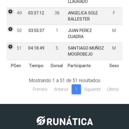
LLAURADO
49
03:37:12
38
ANGELICA SOLE
F
BALLESTER
50
03:55:37
1
JUAN PEREZ
M
CUADRA
51
04:18:49
5
SANTIAGO MUÑOZ
M
MOGROBEJO
PGen
Tiempo
Dorsal
Participante
Sexo
PGen
Tiempo
Dorsal
Participante
Sexo
Mostrando
1
a
51
de
51
resultados
Primero
Anterior
1
Siguiente
Último