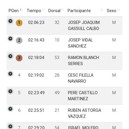
PGen
Tiempo
Dorsal
Participante
Sexo
PGen
Tiempo
Dorsal
Participante
Sexo
02:06:23
32
JOSEP JOAQUIM
M
1
GASSULL CALBO
02:16:43
10
JOSEP VIDAL
M
2
SANCHEZ
02:18:04
53
RAMON BLANCH
M
3
SERRES
4
02:19:02
28
CESC FILELLA
M
NAVARRO
5
02:23:49
49
PERE CASTILLO
M
MARTINEZ
6
02:25:51
21
RUBEN ASTORGA
M
VAZQUEZ
7
02:29:20
54
ISRAEL MOLERO
M