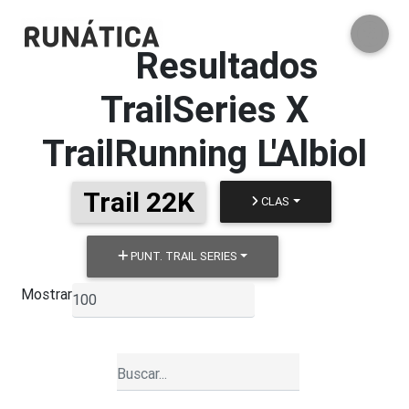
Resultados
TrailSeries X
TrailRunning L'Albiol
Trail 22K
CLAS
PUNT. TRAIL SERIES
Mostrar
▼