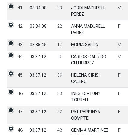
41
03:34:08
23
JORDI MADURELL
M
PEREZ
42
03:34:08
22
ANNA MADURELL
F
PEREZ
43
03:35:45
17
HORIA SALCA
M
44
03:37:12
9
CARLOS GARRIDO
M
GUTIERREZ
45
03:37:12
39
HELENA SIRISI
F
CALERO
46
03:37:12
33
INES FORTUNY
F
TORRELL
47
03:37:12
52
PAT PERPINYA
F
COMPTE
48
03:37:12
48
GEMMA MARTINEZ
F