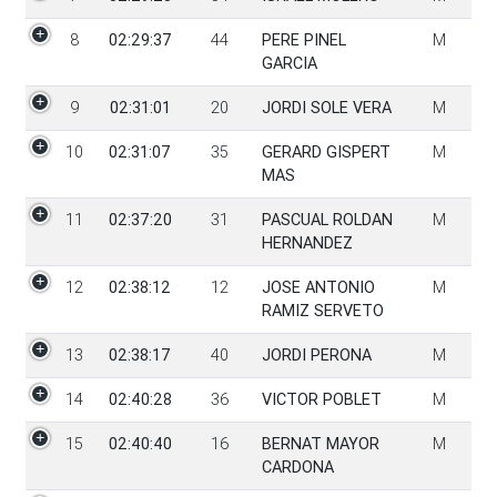
8
02:29:37
44
PERE PINEL
M
GARCIA
9
02:31:01
20
JORDI SOLE VERA
M
10
02:31:07
35
GERARD GISPERT
M
MAS
11
02:37:20
31
PASCUAL ROLDAN
M
HERNANDEZ
12
02:38:12
12
JOSE ANTONIO
M
RAMIZ SERVETO
13
02:38:17
40
JORDI PERONA
M
14
02:40:28
36
VICTOR POBLET
M
15
02:40:40
16
BERNAT MAYOR
M
CARDONA