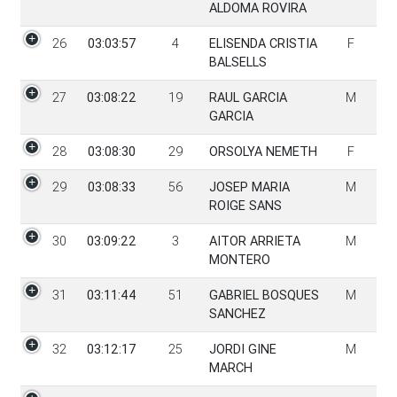
ALDOMA ROVIRA
26
03:03:57
4
ELISENDA CRISTIA
F
BALSELLS
27
03:08:22
19
RAUL GARCIA
M
GARCIA
28
03:08:30
29
ORSOLYA NEMETH
F
29
03:08:33
56
JOSEP MARIA
M
ROIGE SANS
30
03:09:22
3
AITOR ARRIETA
M
MONTERO
31
03:11:44
51
GABRIEL BOSQUES
M
SANCHEZ
32
03:12:17
25
JORDI GINE
M
MARCH