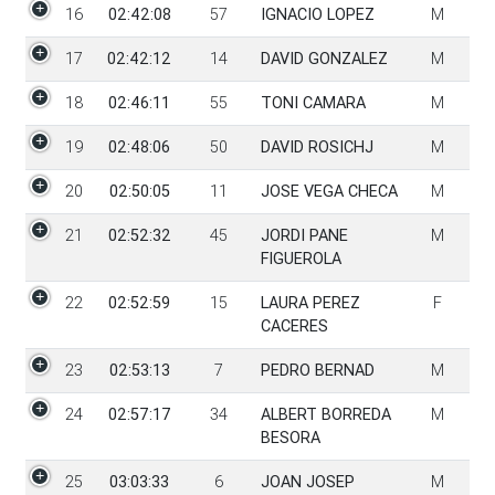
16
02:42:08
57
IGNACIO LOPEZ
M
17
02:42:12
14
DAVID GONZALEZ
M
18
02:46:11
55
TONI CAMARA
M
19
02:48:06
50
DAVID ROSICHJ
M
20
02:50:05
11
JOSE VEGA CHECA
M
21
02:52:32
45
JORDI PANE
M
FIGUEROLA
22
02:52:59
15
LAURA PEREZ
F
CACERES
23
02:53:13
7
PEDRO BERNAD
M
24
02:57:17
34
ALBERT BORREDA
M
BESORA
25
03:03:33
6
JOAN JOSEP
M