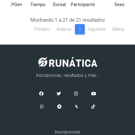
PGen
Tiempo
Dorsal
Participante
Sexo
PGen
Tiempo
Dorsal
Participante
Sexo
Mostrando
1
a
21
de
21
resultados
Primero
Anterior
1
Siguiente
Último
Inscripciones, resultados y más...
Inscripciones