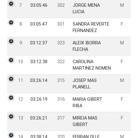
7
03:05:46
302
JORGE MENA
M
LUCIA
8
03:05:47
301
SANDRA REVERTE
F
FERNANDEZ
9
03:12:37
323
ALEIX IBORRA
M
FLECHA
10
03:12:38
322
CAROLINA
F
MARTINEZ NOMEN
11
03:26:14
315
JOSEP MAS
M
PLANELL
12
03:26:19
316
MARIA GIBERT
F
RIBA
13
03:26:21
317
MIREIA MAS
F
GIBERT
14
03:38:14
320
FERRAN OLLE
M