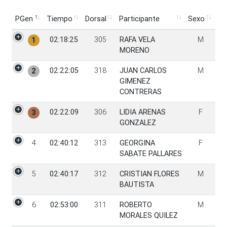
PGen
Tiempo
Dorsal
Participante
Sexo
PGen
Tiempo
Dorsal
Participante
Sexo
02:18:25
305
RAFA VELA
M
1
MORENO
02:22:05
318
JUAN CARLOS
M
2
GIMENEZ
CONTRERAS
02:22:09
306
LIDIA ARENAS
F
3
GONZALEZ
4
02:40:12
313
GEORGINA
F
SABATE PALLARES
5
02:40:17
312
CRISTIAN FLORES
M
BAUTISTA
6
02:53:00
311
ROBERTO
M
MORALES QUILEZ