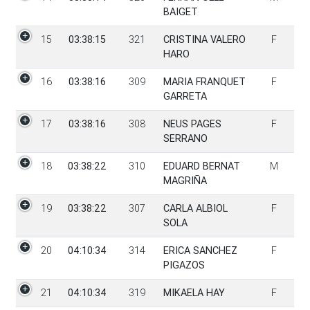
BAIGET
15
03:38:15
321
CRISTINA VALERO
F
HARO
16
03:38:16
309
MARIA FRANQUET
F
GARRETA
17
03:38:16
308
NEUS PAGES
F
SERRANO
18
03:38:22
310
EDUARD BERNAT
M
MAGRIÑA
19
03:38:22
307
CARLA ALBIOL
F
SOLA
20
04:10:34
314
ERICA SANCHEZ
F
PIGAZOS
21
04:10:34
319
MIKAELA HAY
F