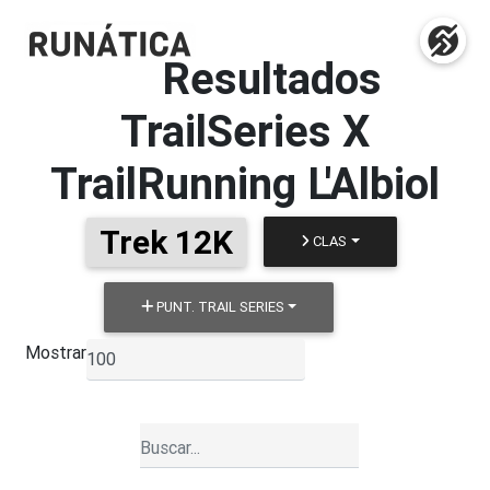
Resultados
TrailSeries X
TrailRunning L'Albiol
Trek 12K
CLAS
PUNT. TRAIL SERIES
Mostrar
▼