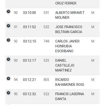
CRUZ FERRER
90
03:10:08
591
ALBERTO MIRAVET
M
MOLINER
91
03:11:52
532
JOSE FRANCISCO
M
BELTRAN GARCIA
92
03:12:15
748
CARLOS JAVIER
M
HONRUBIA
ESCRIBANO
93
03:12:17
525
DANIEL
M
CASTILLEJO
MARTINEZ
94
03:12:21
855
RICARDO
M
BAHAMONDE ROIG
95
03:12:32
522
FRANCIS LASERNA
M
DANTA