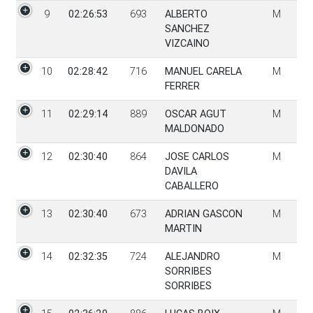
9
02:26:53
693
ALBERTO
M
SANCHEZ
VIZCAINO
10
02:28:42
716
MANUEL CARELA
M
FERRER
11
02:29:14
889
OSCAR AGUT
M
MALDONADO
12
02:30:40
864
JOSE CARLOS
M
DAVILA
CABALLERO
13
02:30:40
673
ADRIAN GASCON
M
MARTIN
14
02:32:35
724
ALEJANDRO
M
SORRIBES
SORRIBES