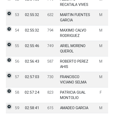
RECATALA VIVES
53
02:55:32
632
MARTIN FUENTES
M
GARCIA
54
02:55:32
794
MAXIMO CALVO
M
RODRIGUEZ
55
02:55:46
749
ARIEL MORENO
M
QUEROL
56
02:56:43
587
ROBERTO PEREZ
M
AHIS
57
02:57:03
730
FRANCISCO
M
VICIANO SELMA
58
02:57:24
823
PATRICIA GUAL
F
MONTOLIO
59
02:58:41
615
AMADEO GARCIA
M