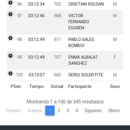
96
03:12:34
702
CRISTIAN ROLDAN
M
97
03:12:46
668
VICTOR
M
FERRANDO
EGUREN
98
03:12:49
611
PABLO SALES
M
BOMBOI
99
03:12:49
707
ENMA ALBALAT
F
SANCHEZ
100
03:13:07
665
SERGI SOLER FITE
M
PGen
Tiempo
Dorsal
Participante
Sexo
PGen
Tiempo
Dorsal
Participante
Sexo
Mostrando
1
a
100
de
345
resultados
Primero
Anterior
1
2
3
4
Siguiente
Último