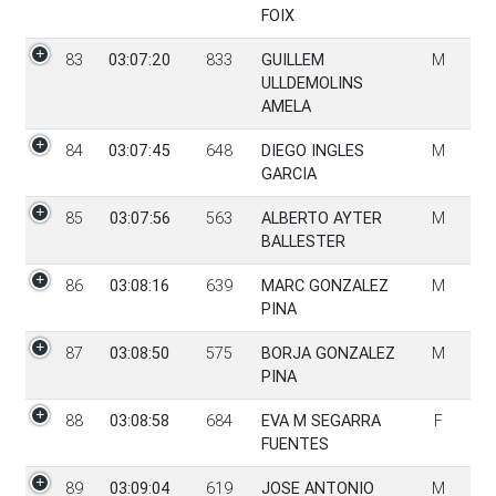
FOIX
83
03:07:20
833
GUILLEM
M
ULLDEMOLINS
AMELA
84
03:07:45
648
DIEGO INGLES
M
GARCIA
85
03:07:56
563
ALBERTO AYTER
M
BALLESTER
86
03:08:16
639
MARC GONZALEZ
M
PINA
87
03:08:50
575
BORJA GONZALEZ
M
PINA
88
03:08:58
684
EVA M SEGARRA
F
FUENTES
89
03:09:04
619
JOSE ANTONIO
M