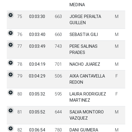
MEDINA
75
03:03:30
663
JORGE PERALTA
M
GUILLEN
76
03:03:40
660
SEBASTIA GILI
M
77
03:03:49
743
PERE SALINAS
M
PRADES
78
03:04:19
701
NACHO JUAREZ
M
79
03:04:29
506
AIXA CANTAVELLA
F
REDON
80
03:05:32
595
LAURA RODRIGUEZ
F
MARTINEZ
81
03:05:52
644
SALVA MONTORO
M
VAZQUEZ
82
03:06:54
780
DANI GUIMERA
M