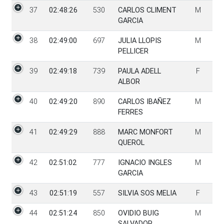
37
02:48:26
530
CARLOS CLIMENT
M
GARCIA
38
02:49:00
697
JULIA LLOPIS
M
PELLICER
39
02:49:18
739
PAULA ADELL
F
ALBOR
40
02:49:20
890
CARLOS IBAÑEZ
M
FERRES
41
02:49:29
888
MARC MONFORT
M
QUEROL
42
02:51:02
777
IGNACIO INGLES
M
GARCIA
43
02:51:19
557
SILVIA SOS MELIA
F
44
02:51:24
850
OVIDIO BUIG
M
SALVADOR