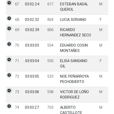
67
03:02:24
617
ESTEBAN BADAL
M
QUEROL
68
03:02:32
804
LUCIA SORIANO
F
69
03:02:39
806
RICARDO
M
HERNANDEZ SECO
70
03:03:03
554
EDUARDO COSIN
M
MONTAÑES
71
03:03:04
550
ELISA SANSANO
F
GIL
72
03:03:05
533
NOE PEÑARROYA
M
PECHOBIERTO
73
03:03:08
598
VICTOR DE LOÑO
M
RODRIGUEZ
74
03:03:27
703
ALBERTO
M
CASTELLOTE