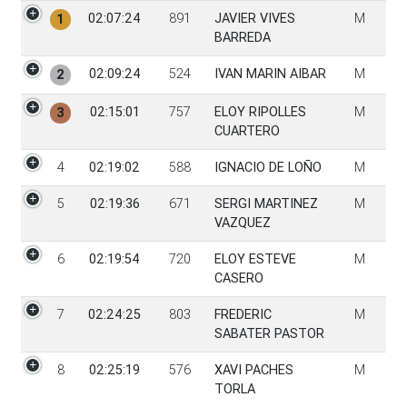
PGen
Tiempo
Dorsal
Participante
Sexo
02:07:24
891
JAVIER VIVES
M
1
BARREDA
02:09:24
524
IVAN MARIN AIBAR
M
2
02:15:01
757
ELOY RIPOLLES
M
3
CUARTERO
4
02:19:02
588
IGNACIO DE LOÑO
M
5
02:19:36
671
SERGI MARTINEZ
M
VAZQUEZ
6
02:19:54
720
ELOY ESTEVE
M
CASERO
7
02:24:25
803
FREDERIC
M
SABATER PASTOR
8
02:25:19
576
XAVI PACHES
M
TORLA