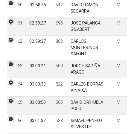
60
02:58:55
542
DAVID RAMON
M
SEGARRA
61
02:59:27
696
JOSE PALANCA
M
GILABERT
62
02:59:37
862
CARLOS
M
MONTESINOS
SAFONT
63
03:00:21
559
JORGE SAPIÑA
M
ARAGO
64
03:00:38
822
CARLES BORRAS
M
VINAIXA
65
03:00:50
585
DAVID ORIHUELA
M
POLO
66
03:01:32
538
ISMAEL PENELO
M
SILVESTRE