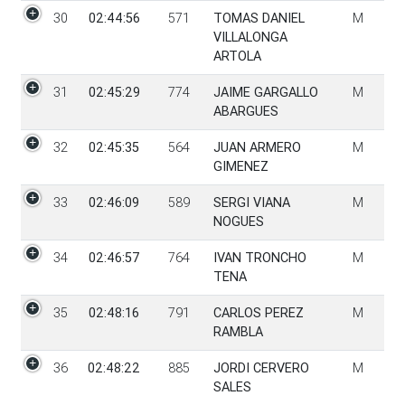
30
02:44:56
571
TOMAS DANIEL
M
VILLALONGA
ARTOLA
31
02:45:29
774
JAIME GARGALLO
M
ABARGUES
32
02:45:35
564
JUAN ARMERO
M
GIMENEZ
33
02:46:09
589
SERGI VIANA
M
NOGUES
34
02:46:57
764
IVAN TRONCHO
M
TENA
35
02:48:16
791
CARLOS PEREZ
M
RAMBLA
36
02:48:22
885
JORDI CERVERO
M
SALES