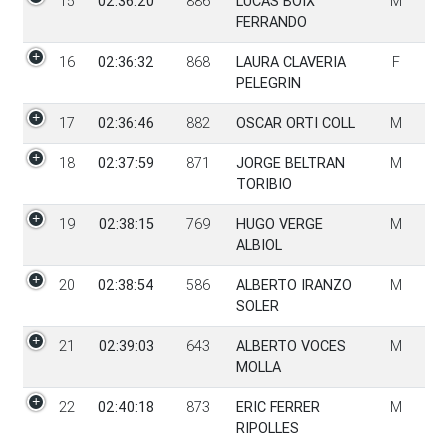
15
02:36:20
886
LUCAS BOIX
M
FERRANDO
16
02:36:32
868
LAURA CLAVERIA
F
PELEGRIN
17
02:36:46
882
OSCAR ORTI COLL
M
18
02:37:59
871
JORGE BELTRAN
M
TORIBIO
19
02:38:15
769
HUGO VERGE
M
ALBIOL
20
02:38:54
586
ALBERTO IRANZO
M
SOLER
21
02:39:03
643
ALBERTO VOCES
M
MOLLA
22
02:40:18
873
ERIC FERRER
M
RIPOLLES