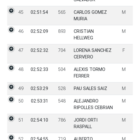
45
02:51:54
565
CARLOS GOMEZ
M
MURIA
46
02:52:09
893
CRISTIAN
M
HELLWEG
47
02:52:32
704
LORENA SANCHEZ
F
CERVERO
48
02:52:33
504
ALEXIS TORMO
M
FERRER
49
02:53:29
528
PAU SALES SAIZ
M
50
02:53:31
548
ALEJANDRO
M
RIPOLLES CEBRIAN
51
02:54:10
786
JORDI ORTI
M
RASPALL
52
02:54:55
719
ALBERTO
M