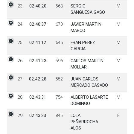
23
02:40:20
568
SERGIO
M
SANGUESA GASO
24
02:40:37
670
JAVIER MARTIN
M
MARCO
25
02:41:12
646
FRAN PEREZ
M
GARCIA
26
02:41:23
596
CARLOS MARTIN
M
MOLLAR
27
02:42:28
552
JUAN CARLOS
M
MERCADO CASADO
28
02:43:31
754
ALBERTO LASARTE
M
DOMINGO
29
02:43:33
845
LOLA
F
PEÑARROCHA
ALOS