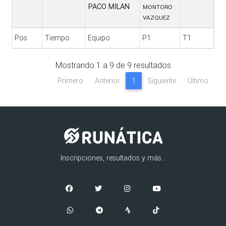
PACO MILAN
MONTORO
VAZQUEZ
Pos
Tiempo
Equipo
P1
T1
Pos
Tiempo
Equipo
P1
T1
Mostrando
1
a
9
de
9
resultados
Primero
Anterior
1
Siguiente
Último
Inscripciones, resultados y más...