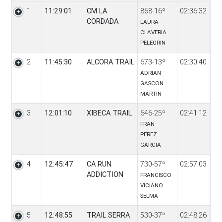
Pos
Tiempo
Equipo
P1
T1
1
11:29:01
CM LA
868-16º
02:36:32
CORDADA
LAURA
CLAVERIA
PELEGRIN
2
11:45:30
ALCORA TRAIL
673-13º
02:30:40
ADRIAN
GASCON
MARTIN
3
12:01:10
XIBECA TRAIL
646-25º
02:41:12
FRAN
PEREZ
GARCIA
4
12:45:47
CA RUN
730-57º
02:57:03
ADDICTION
FRANCISCO
VICIANO
SELMA
5
12:48:55
TRAIL SERRA
530-37º
02:48:26