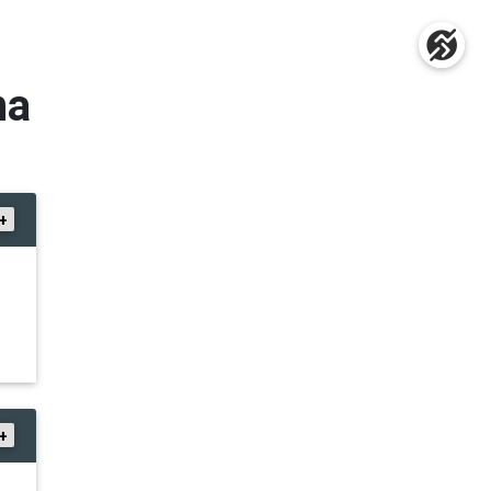
na
+
+