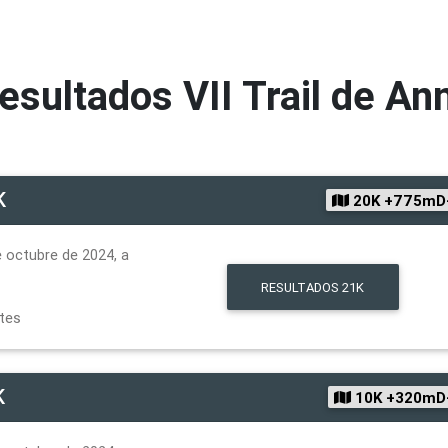
esultados
VII Trail de An
K
20K +775mD
 octubre de 2024, a
RESULTADOS
21K
ntes
K
10K +320mD