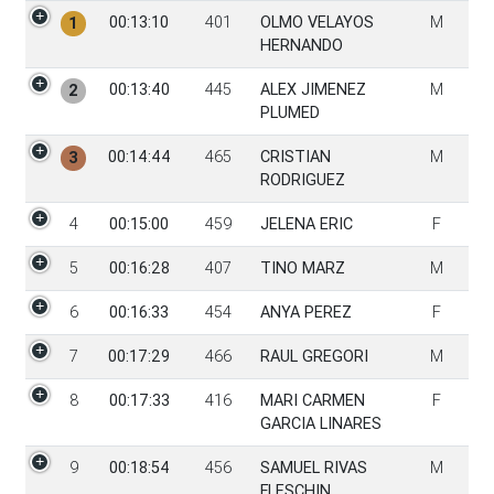
PGen
Tiempo
Dorsal
Participante
Sexo
00:13:10
401
OLMO VELAYOS
M
1
HERNANDO
00:13:40
445
ALEX JIMENEZ
M
2
PLUMED
00:14:44
465
CRISTIAN
M
3
RODRIGUEZ
4
00:15:00
459
JELENA ERIC
F
5
00:16:28
407
TINO MARZ
M
6
00:16:33
454
ANYA PEREZ
F
7
00:17:29
466
RAUL GREGORI
M
8
00:17:33
416
MARI CARMEN
F
GARCIA LINARES
9
00:18:54
456
SAMUEL RIVAS
M
FLESCHIN