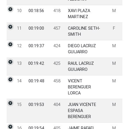
10
00:18:56
418
XAVI PLAZA
M
MARTINEZ
11
00:19:00
457
CAROLINE SETH-
F
SMITH
12
00:19:37
424
DIEGO LACRUZ
M
GUIJARRO
13
00:19:42
425
RAUL LACRUZ
M
GUIJARRO
14
00:19:48
458
VICENT
M
BERENGUER
LORCA
15
00:19:53
404
JUAN VICENTE
M
ESPASA
BERENGUER
16
00:19:54
405
JAIME RAFAEL
M