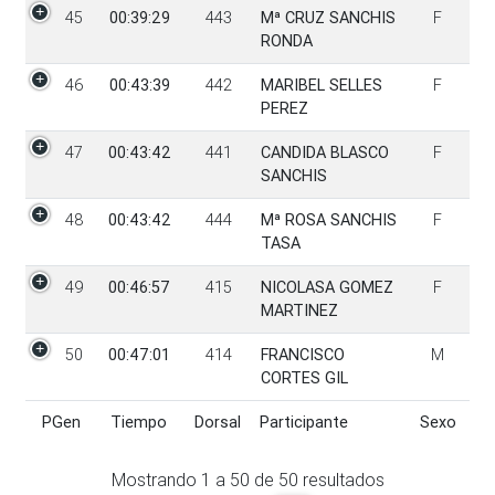
45
00:39:29
443
Mª CRUZ SANCHIS
F
RONDA
46
00:43:39
442
MARIBEL SELLES
F
PEREZ
47
00:43:42
441
CANDIDA BLASCO
F
SANCHIS
48
00:43:42
444
Mª ROSA SANCHIS
F
TASA
49
00:46:57
415
NICOLASA GOMEZ
F
MARTINEZ
50
00:47:01
414
FRANCISCO
M
CORTES GIL
PGen
Tiempo
Dorsal
Participante
Sexo
PGen
Tiempo
Dorsal
Participante
Sexo
Mostrando
1
a
50
de
50
resultados