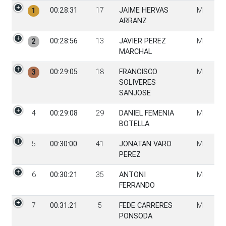
PGen
Tiempo
Dorsal
Participante
Sexo
00:28:31
17
JAIME HERVAS
M
1
ARRANZ
00:28:56
13
JAVIER PEREZ
M
2
MARCHAL
00:29:05
18
FRANCISCO
M
3
SOLIVERES
SANJOSE
4
00:29:08
29
DANIEL FEMENIA
M
BOTELLA
5
00:30:00
41
JONATAN VARO
M
PEREZ
6
00:30:21
35
ANTONI
M
FERRANDO
7
00:31:21
5
FEDE CARRERES
M
PONSODA