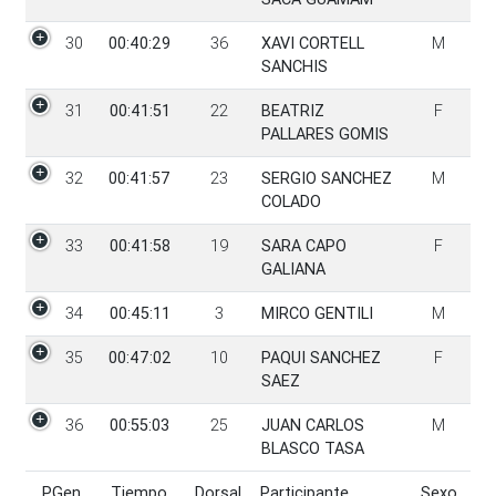
30
00:40:29
36
XAVI CORTELL
M
SANCHIS
31
00:41:51
22
BEATRIZ
F
PALLARES GOMIS
32
00:41:57
23
SERGIO SANCHEZ
M
COLADO
33
00:41:58
19
SARA CAPO
F
GALIANA
34
00:45:11
3
MIRCO GENTILI
M
35
00:47:02
10
PAQUI SANCHEZ
F
SAEZ
36
00:55:03
25
JUAN CARLOS
M
BLASCO TASA
PGen
Tiempo
Dorsal
Participante
Sexo
PGen
Tiempo
Dorsal
Participante
Sexo