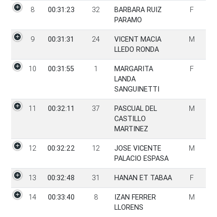
8
00:31:23
32
BARBARA RUIZ
F
PARAMO
9
00:31:31
24
VICENT MACIA
M
LLEDO RONDA
10
00:31:55
1
MARGARITA
F
LANDA
SANGUINETTI
11
00:32:11
37
PASCUAL DEL
M
CASTILLO
MARTINEZ
12
00:32:22
12
JOSE VICENTE
M
PALACIO ESPASA
13
00:32:48
31
HANAN ET TABAA
F
14
00:33:40
8
IZAN FERRER
M
LLORENS