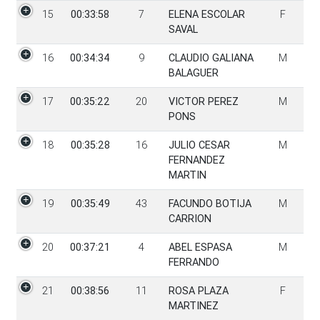
15
00:33:58
7
ELENA ESCOLAR
F
SAVAL
16
00:34:34
9
CLAUDIO GALIANA
M
BALAGUER
17
00:35:22
20
VICTOR PEREZ
M
PONS
18
00:35:28
16
JULIO CESAR
M
FERNANDEZ
MARTIN
19
00:35:49
43
FACUNDO BOTIJA
M
CARRION
20
00:37:21
4
ABEL ESPASA
M
FERRANDO
21
00:38:56
11
ROSA PLAZA
F
MARTINEZ