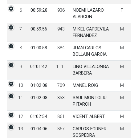
6
00:59:28
936
NOEMI LAZARO
F
ALARCON
7
00:59:56
943
MIKEL CAPDEVILA
M
FERNANDEZ
8
01:00:58
884
JUAN CARLOS
M
BOLLAIN GARCIA
9
01:01:42
1111
LINO VILLALONGA
M
BARBERA
10
01:02:08
709
MANEL ROIG
M
11
01:02:08
853
SAUL MONTOLIU
M
PITARCH
12
01:02:54
861
VICENT ALBERT
M
13
01:04:06
867
CARLOS FORNER
M
SOSPEDRA