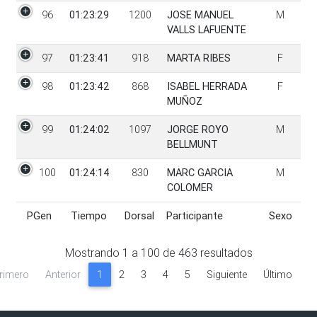
96
01:23:29
1200
JOSE MANUEL
M
VALLS LAFUENTE
97
01:23:41
918
MARTA RIBES
F
98
01:23:42
868
ISABEL HERRADA
F
MUÑOZ
99
01:24:02
1097
JORGE ROYO
M
BELLMUNT
100
01:24:14
830
MARC GARCIA
M
COLOMER
PGen
Tiempo
Dorsal
Participante
Sexo
PGen
Tiempo
Dorsal
Participante
Sexo
Mostrando
1
a
100
de
463
resultados
rimero
Anterior
1
2
3
4
5
Siguiente
Último