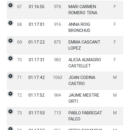
67
01:16:55
978
MARI CARMEN
F
ROMERO TENA
68
01:17:01
916
ANNA ROIG
F
BRONCHUD
69
01:17:22
875
EMMA CASCANT
F
LOPEZ
70
01:17:31
983
ALICIA ALMAGRO
F
CASTELLET
71
01:17:42
1063
JOAN CODINA
M
CASTRO
72
01:17:52
964
JAUME MESTRE
M
ORTI
73
01:17:53
713
PABLO FABREGAT
M
FALCO