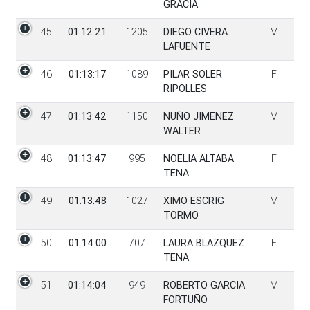
GRACIA
45
01:12:21
1205
DIEGO CIVERA
M
LAFUENTE
46
01:13:17
1089
PILAR SOLER
F
RIPOLLES
47
01:13:42
1150
NUÑO JIMENEZ
M
WALTER
48
01:13:47
995
NOELIA ALTABA
F
TENA
49
01:13:48
1027
XIMO ESCRIG
M
TORMO
50
01:14:00
707
LAURA BLAZQUEZ
F
TENA
51
01:14:04
949
ROBERTO GARCIA
M
FORTUÑO