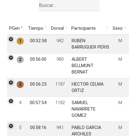
PGen
Tiempo
Dorsal
Participante
Sexo
PGen
Tiempo
Dorsal
Participante
Sexo
00:52:58
942
RUBEN
M
1
BARRUGUER PERIS
00:56:00
980
ALBERT
M
2
BELLMUNT
BERNAT
00:56:25
1187
HECTOR CELMA
M
3
ORTIZ
4
00:57:54
1182
SAMUEL
M
NAVARRETE
GOMEZ
5
00:58:16
941
PABLO GARCIA
M
ARCHILES