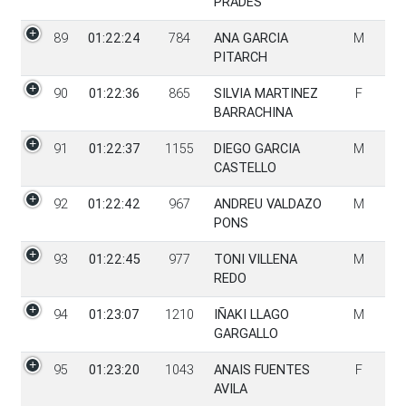
PRADES
89
01:22:24
784
ANA GARCIA
M
PITARCH
90
01:22:36
865
SILVIA MARTINEZ
F
BARRACHINA
91
01:22:37
1155
DIEGO GARCIA
M
CASTELLO
92
01:22:42
967
ANDREU VALDAZO
M
PONS
93
01:22:45
977
TONI VILLENA
M
REDO
94
01:23:07
1210
IÑAKI LLAGO
M
GARGALLO
95
01:23:20
1043
ANAIS FUENTES
F
AVILA