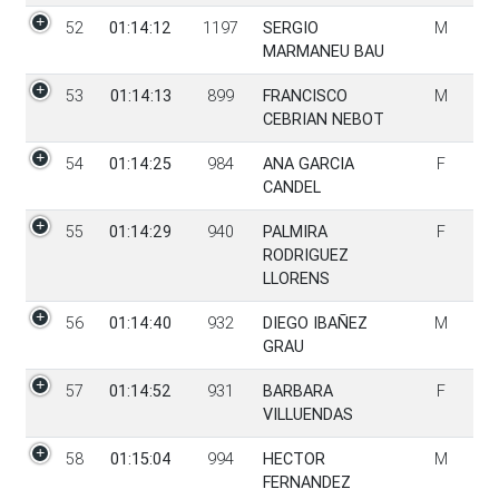
52
01:14:12
1197
SERGIO
M
MARMANEU BAU
53
01:14:13
899
FRANCISCO
M
CEBRIAN NEBOT
54
01:14:25
984
ANA GARCIA
F
CANDEL
55
01:14:29
940
PALMIRA
F
RODRIGUEZ
LLORENS
56
01:14:40
932
DIEGO IBAÑEZ
M
GRAU
57
01:14:52
931
BARBARA
F
VILLUENDAS
58
01:15:04
994
HECTOR
M
FERNANDEZ