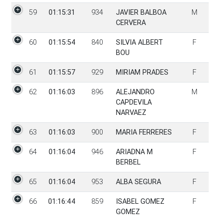
59
01:15:31
934
JAVIER BALBOA
M
CERVERA
60
01:15:54
840
SILVIA ALBERT
F
BOU
61
01:15:57
929
MIRIAM PRADES
F
62
01:16:03
896
ALEJANDRO
M
CAPDEVILA
NARVAEZ
63
01:16:03
900
MARIA FERRERES
F
64
01:16:04
946
ARIADNA M
F
BERBEL
65
01:16:04
953
ALBA SEGURA
F
66
01:16:44
859
ISABEL GOMEZ
F
GOMEZ