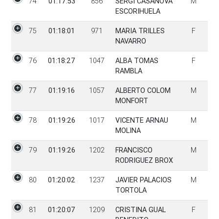
74
01:17:53
856
SERGI CASANOVA
M
ESCORIHUELA
75
01:18:01
971
MARIA TRILLES
F
NAVARRO
76
01:18:27
1047
ALBA TOMAS
F
RAMBLA
77
01:19:16
1057
ALBERTO COLOM
M
MONFORT
78
01:19:26
1017
VICENTE ARNAU
M
MOLINA
79
01:19:26
1202
FRANCISCO
M
RODRIGUEZ BROX
80
01:20:02
1237
JAVIER PALACIOS
M
TORTOLA
81
01:20:07
1209
CRISTINA GUAL
F