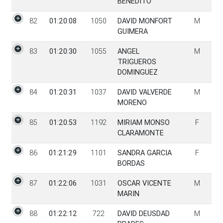
BENEDITO
82
01:20:08
1050
DAVID MONFORT
M
GUIMERA
83
01:20:30
1055
ANGEL
M
TRIGUEROS
DOMINGUEZ
84
01:20:31
1037
DAVID VALVERDE
M
MORENO
85
01:20:53
1192
MIRIAM MONSO
F
CLARAMONTE
86
01:21:29
1101
SANDRA GARCIA
F
BORDAS
87
01:22:06
1031
OSCAR VICENTE
M
MARIN
88
01:22:12
722
DAVID DEUSDAD
M