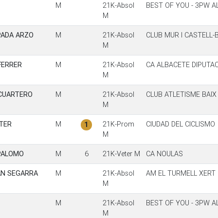
M
21K-Absol
BEST OF YOU - 3PW 
M
PADA ARZO
M
21K-Absol
CLUB MUR I CASTELL
M
FERRER
M
21K-Absol
CA ALBACETE DIPUTA
M
 CUARTERO
M
21K-Absol
CLUB ATLETISME BAI
M
TER
M
21K-Prom
CIUDAD DEL CICLISMO
1
M
PALOMO
M
6
21K-Veter M
CA NOULAS
AN SEGARRA
M
21K-Absol
AM EL TURMELL XERT
M
M
21K-Absol
BEST OF YOU - 3PW 
M