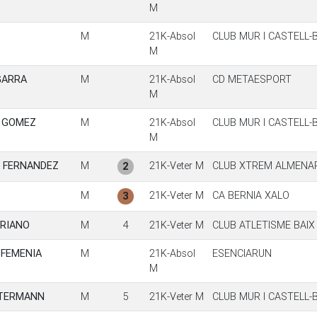
M
M
21K-Absol
CLUB MUR I CASTELL
M
GARRA
M
21K-Absol
CD METAESPORT
M
 GOMEZ
M
21K-Absol
CLUB MUR I CASTELL
M
 FERNANDEZ
M
21K-Veter M
CLUB XTREM ALMENA
2
M
21K-Veter M
CA BERNIA XALO
3
RIANO
M
4
21K-Veter M
CLUB ATLETISME BAI
FEMENIA
M
21K-Absol
ESENCIARUN
M
LTERMANN
M
5
21K-Veter M
CLUB MUR I CASTELL