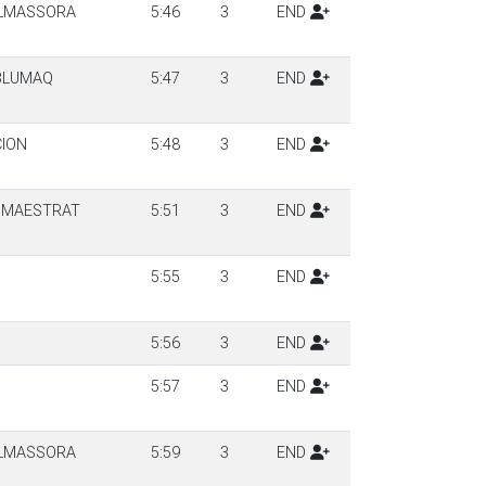
ALMASSORA
5:46
3
END
-BLUMAQ
5:47
3
END
CION
5:48
3
END
X MAESTRAT
5:51
3
END
5:55
3
END
5:56
3
END
5:57
3
END
ALMASSORA
5:59
3
END