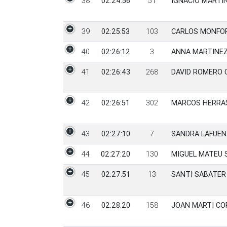
38
02:24:56
51
IGNACIO MARTIN
39
02:25:53
103
CARLOS MONFOR
40
02:26:12
3
ANNA MARTINEZ
41
02:26:43
268
DAVID ROMERO 
42
02:26:51
302
MARCOS HERRA
43
02:27:10
7
SANDRA LAFUEN
44
02:27:20
130
MIGUEL MATEU 
45
02:27:51
13
SANTI SABATER
46
02:28:20
158
JOAN MARTI C