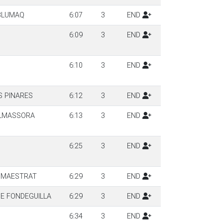
-BLUMAQ
6:07
3
END
6:09
3
END
6:10
3
END
S PINARES
6:12
3
END
ALMASSORA
6:13
3
END
6:25
3
END
X MAESTRAT
6:29
3
END
ME FONDEGUILLA
6:29
3
END
6:34
3
END