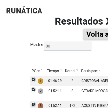
Resultados
Volta 
Mostrar
▼
PGen
Tiempo
Dorsal
Participante
PGen
Tiempo
Dorsal
Participante
01:46:29
2
CRISTOBAL ADE
1
01:52:11
8
GERARD MORGA
2
01:52:11
172
AGUSTIN RIBER
3