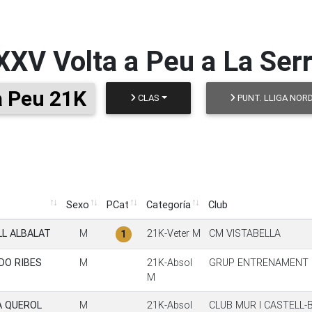
XXV Volta a Peu a La Serr
a Peu 21K
CLAS
PUNT. LLIGA NOR
Sexo
PCat
Categoría
Club
Sexo
PCat
Categoría
Club
LL ALBALAT
M
21K-Veter M
CM VISTABELLA
1
DO RIBES
M
21K-Absol
GRUP ENTRENAMENT 
M
A QUEROL
M
21K-Absol
CLUB MUR I CASTELL