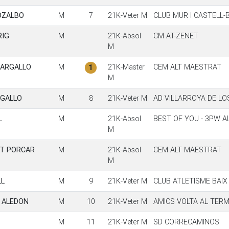
OZALBO
M
7
21K-Veter M
CLUB MUR I CASTELL
RIG
M
21K-Absol
CM AT-ZENET
M
GARGALLO
M
21K-Master
CEM ALT MAESTRAT
1
M
RGALLO
M
8
21K-Veter M
AD VILLARROYA DE LO
L
M
21K-Absol
BEST OF YOU - 3PW 
M
AT PORCAR
M
21K-Absol
CEM ALT MAESTRAT
M
LL
M
9
21K-Veter M
CLUB ATLETISME BAI
 ALEDON
M
10
21K-Veter M
AMICS VOLTA AL TER
M
11
21K-Veter M
SD CORRECAMINOS