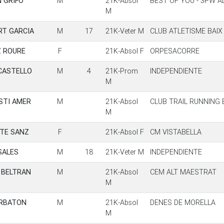
 GRIFO
M
21K-Absol
BEST OF YOU - 3PW 
M
T GARCIA
M
17
21K-Veter M
CLUB ATLETISME BAI
 ROURE
F
21K-Absol F
ORPESACORRE
CASTELLO
M
4
21K-Prom
INDEPENDIENTE
M
STI AMER
M
21K-Absol
CLUB TRAIL RUNNING
M
TE SANZ
F
21K-Absol F
CM VISTABELLA
SALES
M
18
21K-Veter M
INDEPENDIENTE
 BELTRAN
M
21K-Absol
CEM ALT MAESTRAT
M
ORBATON
M
21K-Absol
DENES DE MORELLA
M