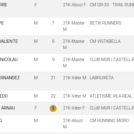
ORRE
F
21K-Absol F
CM GR-33 - TRAIL RU
PE
M
7
21K-Master
BETXI RUNNERS
M
VALIENTE
M
8
21K-Master
CM VISTABELLA
M
 NICOLAU
M
9
21K-Master
CLUB MUR I CASTELL
M
ERNANDEZ
M
21
21K-Veter M
LABRUIXETA
BEDO
M
22
21K-Veter M
ATLETISME VILA-REAL
S ARNAU
F
21K-Veter F
CLUB MUR I CASTELL
1
G
M
21K-Absol
CM RUNNING MORO
M