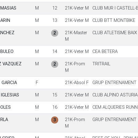
 MASIAS
M
12
21K-Veter M
CLUB MUR I CASTELL
MARIN
M
13
21K-Veter M
CLUB BTT MONTBIKE
ANCHEZ
M
21K-Master
CLUB ATLETISME BAI
2
M
 BULEO
M
14
21K-Veter M
CEA BETERA
Z VAZQUEZ
M
21K-Prom
TRITRAIL
2
M
 GARCIA
F
21K-Absol F
GRUP ENTRENAMENT 
IGLESIAS
M
15
21K-Veter M
CLUB ALPINO ASTURI
MOLES
M
16
21K-Veter M
CEM ALQUERIES RUNN
ORLA
M
21K-Prom
GRUP ENTRENAMENT 
3
M