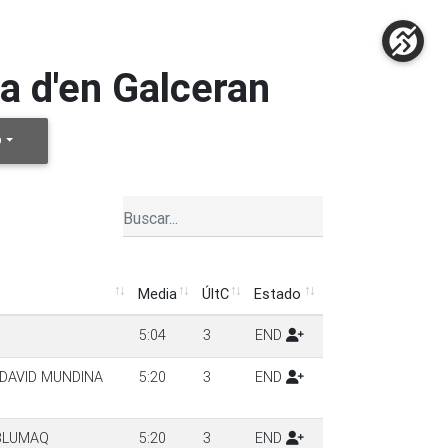
a d'en Galceran
D
Media
ÚltC
Estado
Media
ÚltC
Estado
5:04
3
END
DAVID MUNDINA
5:20
3
END
-BLUMAQ
5:20
3
END