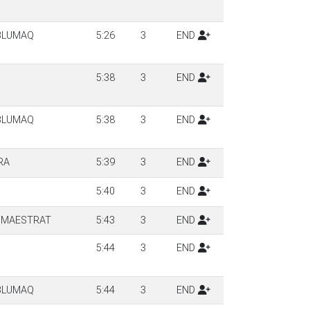
-BLUMAQ
5:26
3
END
5:38
3
END
-BLUMAQ
5:38
3
END
RA
5:39
3
END
5:40
3
END
X MAESTRAT
5:43
3
END
5:44
3
END
-BLUMAQ
5:44
3
END