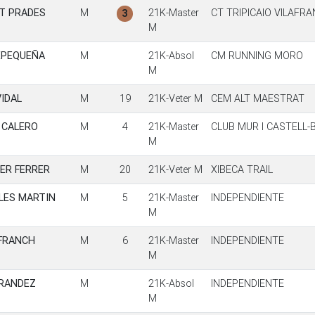
T PRADES
M
21K-Master
CT TRIPICAIO VILAFR
3
M
EPEQUEÑA
M
21K-Absol
CM RUNNING MORO
M
IDAL
M
19
21K-Veter M
CEM ALT MAESTRAT
 CALERO
M
4
21K-Master
CLUB MUR I CASTELL
M
ER FERRER
M
20
21K-Veter M
XIBECA TRAIL
LES MARTIN
M
5
21K-Master
INDEPENDIENTE
M
FRANCH
M
6
21K-Master
INDEPENDIENTE
M
RANDEZ
M
21K-Absol
INDEPENDIENTE
M