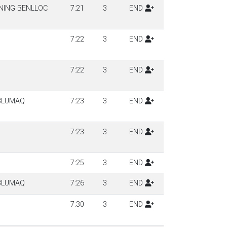
NNING BENLLOC
7:21
3
END
7:22
3
END
7:22
3
END
-BLUMAQ
7:23
3
END
7:23
3
END
7:25
3
END
-BLUMAQ
7:26
3
END
7:30
3
END