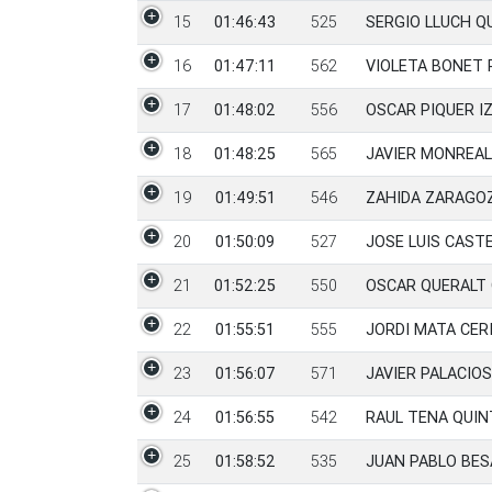
15
01:46:43
525
SERGIO LLUCH Q
16
01:47:11
562
VIOLETA BONET 
17
01:48:02
556
OSCAR PIQUER I
18
01:48:25
565
JAVIER MONREA
19
01:49:51
546
ZAHIDA ZARAGOZ
20
01:50:09
527
JOSE LUIS CAST
21
01:52:25
550
OSCAR QUERALT
22
01:55:51
555
JORDI MATA CER
23
01:56:07
571
JAVIER PALACIO
24
01:56:55
542
RAUL TENA QUIN
25
01:58:52
535
JUAN PABLO BE