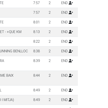
TE
7:57
2
END
7:57
2
END
TE
8:01
2
END
ET - +QUE KM
8:13
2
END
8:22
2
END
RUNNING BENLLOC
8:38
2
END
ERA
8:39
2
END
SME BAIX
8:44
2
END
L
8:49
2
END
I MITJA)
8:49
2
END