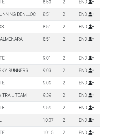
TE
8:50
2
END
RUNNING BENLLOC
8:51
2
END
OS
8:51
2
END
 ALMENARA
8:51
2
END
TE
9:01
2
END
 SKY RUNNERS
9:03
2
END
TE
9:09
2
END
 TRAIL TEAM
9:39
2
END
TE
9:59
2
END
L
10:07
2
END
TE
10:15
2
END