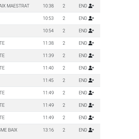
AIX MAESTRAT
10:38
2
END
10:53
2
END
10:54
2
END
TE
11:38
2
END
TE
11:39
2
END
TE
11:40
2
END
11:45
2
END
TE
11:49
2
END
TE
11:49
2
END
TE
11:49
2
END
SME BAIX
13:16
2
END