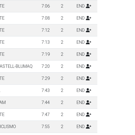
TE
7:06
2
END
TE
7:08
2
END
TE
7:12
2
END
TE
7:13
2
END
TE
7:19
2
END
CASTELL-BLUMAQ
7:20
2
END
TE
7:29
2
END
L
7:43
2
END
EAM
7:44
2
END
TE
7:47
2
END
CICLISMO
7:55
2
END