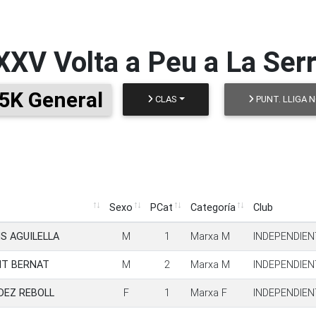
XXV Volta a Peu a La Serr
5K General
CLAS
PUNT. LLIGA 
Sexo
PCat
Categoría
Club
Sexo
PCat
Categoría
Club
S AGUILELLA
M
1
Marxa M
INDEPENDIEN
NT BERNAT
M
2
Marxa M
INDEPENDIEN
DEZ REBOLL
F
1
Marxa F
INDEPENDIEN