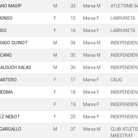
ANO MASIP
M
33
Marxa M
ATLETISME B
MONSO
F
15
Marxa F
LABRUIXETA
NSO
F
16
Marxa F
LABRUIXETA
RADO GUINOT
M
34
Marxa M
INDEPENDIEN
 CANO
M
35
Marxa M
INDEPENDIEN
CALDUCH SALAS
M
36
Marxa M
INDEPENDIEN
UARTERO
F
17
Marxa F
CALIG
IEDMA
F
18
Marxa F
INDEPENDIEN
F
19
Marxa F
INDEPENDIEN
EZ NEBOT
F
20
Marxa F
INDEPENDIEN
 GARGALLO
M
37
Marxa M
CLUB ATLETI
MAESTRAT