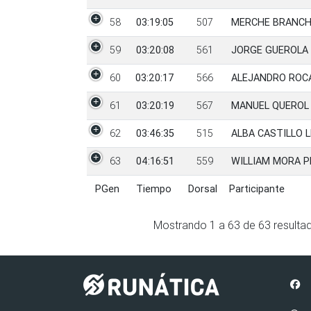
58
03:19:05
507
MERCHE BRANCH
59
03:20:08
561
JORGE GUEROLA
60
03:20:17
566
ALEJANDRO ROC
61
03:20:19
567
MANUEL QUEROL
62
03:46:35
515
ALBA CASTILLO 
63
04:16:51
559
WILLIAM MORA P
PGen
Tiempo
Dorsal
Participante
PGen
Tiempo
Dorsal
Participante
Mostrando
1
a
63
de
63
resulta