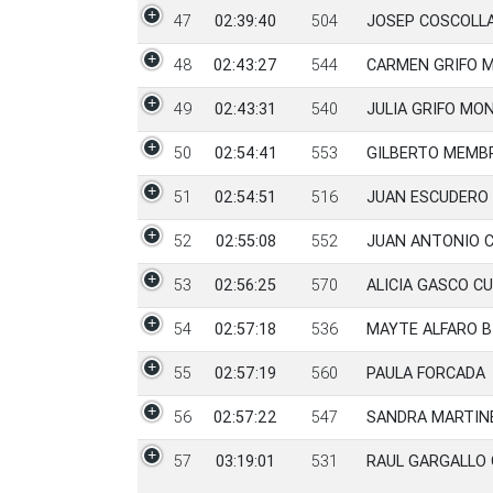
47
02:39:40
504
JOSEP COSCOLL
48
02:43:27
544
CARMEN GRIFO 
49
02:43:31
540
JULIA GRIFO MO
50
02:54:41
553
GILBERTO MEMB
51
02:54:51
516
JUAN ESCUDERO
52
02:55:08
552
JUAN ANTONIO 
53
02:56:25
570
ALICIA GASCO C
54
02:57:18
536
MAYTE ALFARO B
55
02:57:19
560
PAULA FORCADA
56
02:57:22
547
SANDRA MARTIN
57
03:19:01
531
RAUL GARGALLO