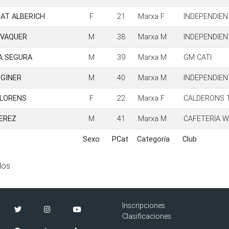
AT ALBERICH
F
21
Marxa F
INDEPENDIEN
 VAQUER
M
38
Marxa M
INDEPENDIEN
A SEGURA
M
39
Marxa M
GM CATI
 GINER
M
40
Marxa M
INDEPENDIEN
LLORENS
F
22
Marxa F
CALDERONS T
EREZ
M
41
Marxa M
CAFETERIA W
Sexo
PCat
Categoría
Club
Sexo
PCat
Categoría
Club
dos
Inscripciones
Clasificaciones