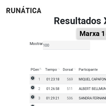
Resultados
Marxa 1
Mostrar
▼
PGen
Tiempo
Dorsal
Participante
PGen
Tiempo
Dorsal
Participante
1
01:23:18
569
MIQUEL CAPAFON
2
01:26:58
511
ALBERT BELLMU
3
01:29:21
506
SANDRA FERNAN