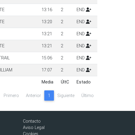
TE
13:16
2
END
TE
13:20
2
END
13:21
2
END
TE
13:21
2
END
RAIL
15:06
2
END
ILLIAM
17:07
2
END
Media
ÚltC
Estado
Media
ÚltC
Estado
Primero
Anterior
1
Siguiente
Último
Contacto
Aviso Legal
Cookies