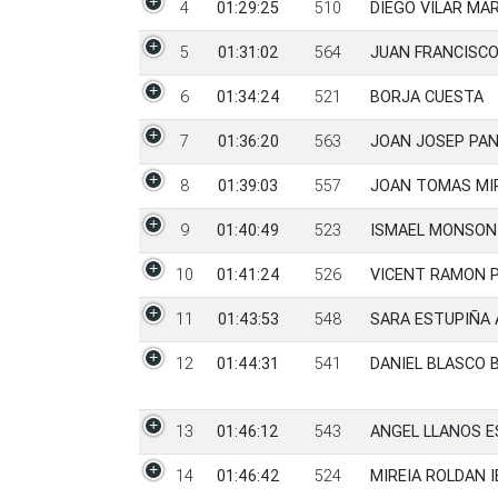
4
01:29:25
510
DIEGO VILAR MA
5
01:31:02
564
JUAN FRANCISCO
6
01:34:24
521
BORJA CUESTA
7
01:36:20
563
JOAN JOSEP PAN
8
01:39:03
557
JOAN TOMAS MI
9
01:40:49
523
ISMAEL MONSON
10
01:41:24
526
VICENT RAMON 
11
01:43:53
548
SARA ESTUPIÑA 
12
01:44:31
541
DANIEL BLASCO 
13
01:46:12
543
ANGEL LLANOS E
14
01:46:42
524
MIREIA ROLDAN 