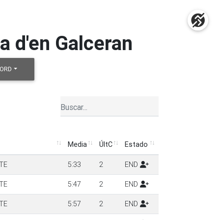
a d'en Galceran
NORD
Media
ÚltC
Estado
Media
ÚltC
Estado
TE
5:33
2
END
TE
5:47
2
END
TE
5:57
2
END