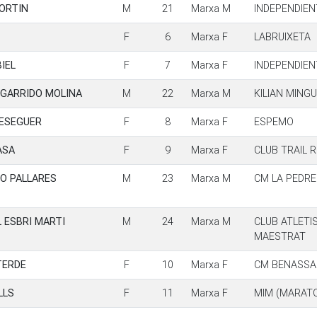
ORTIN
M
21
Marxa M
INDEPENDIEN
F
6
Marxa F
LABRUIXETA
IEL
F
7
Marxa F
INDEPENDIEN
 GARRIDO MOLINA
M
22
Marxa M
KILIAN MINGU
MESEGUER
F
8
Marxa F
ESPEMO
ASA
F
9
Marxa F
CLUB TRAIL 
O PALLARES
M
23
Marxa M
CM LA PEDR
 ESBRI MARTI
M
24
Marxa M
CLUB ATLETI
MAESTRAT
TERDE
F
10
Marxa F
CM BENASSA
LLS
F
11
Marxa F
MIM (MARATO 