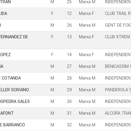
LTRAN
M
25
Marxa M
INDEPENDIEN
LIDA
F
12
Marxa F
CLUB TRAIL 
D
M
26
Marxa M
GENT DE FOI
FERNANDEZ DE
F
13
Marxa F
CLUB XTREM
LOPEZ
F
14
Marxa F
INDEPENDIEN
ÑA
M
27
Marxa M
BENICASSIM
E COTANDA
M
28
Marxa M
INDEPENDIEN
ELLER SORIANO
M
29
Marxa M
PANDEROLA´S
OSPEDRA SALES
M
30
Marxa M
INDEPENDIEN
SAFONT
M
31
Marxa M
ALCORA TRAI
TE BARRANCO
M
32
Marxa M
INDEPENDIEN