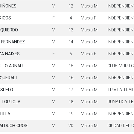
UIÑONES
M
12
Marxa M
INDEPENDIEN
RICOS
F
4
Marxa F
INDEPENDIEN
ZQUIERDO
M
13
Marxa M
INDEPENDIEN
L FERNANDEZ
M
14
Marxa M
INDEPENDIEN
A NAIXES
F
5
Marxa F
INDEPENDIEN
ELLO ARNAU
M
15
Marxa M
CLUB MUR I 
 QUERALT
M
16
Marxa M
INDEPENDIEN
ISUELO
M
17
Marxa M
TRIVILA TRAI
S TORTOLA
M
18
Marxa M
RUNATICA T
TILLA
M
19
Marxa M
INDEPENDIEN
SALDUCH CROS
M
20
Marxa M
CIUDAD DEL 