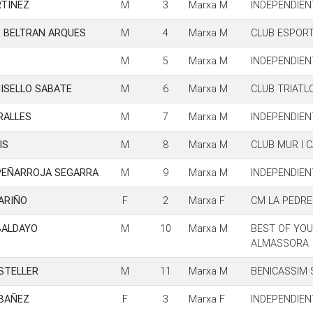
RTINEZ
M
3
Marxa M
INDEPENDIEN
 BELTRAN ARQUES
M
4
Marxa M
CLUB ESPORT
M
5
Marxa M
INDEPENDIEN
ISELLO SABATE
M
6
Marxa M
CLUB TRIATL
RALLES
M
7
Marxa M
INDEPENDIEN
IS
M
8
Marxa M
CLUB MUR I 
PEÑARROJA SEGARRA
M
9
Marxa M
INDEPENDIEN
ARIÑO
F
2
Marxa F
CM LA PEDR
BALDAYO
M
10
Marxa M
BEST OF YOU
ALMASSORA
STELLER
M
11
Marxa M
BENICASSIM
IBAÑEZ
F
3
Marxa F
INDEPENDIEN