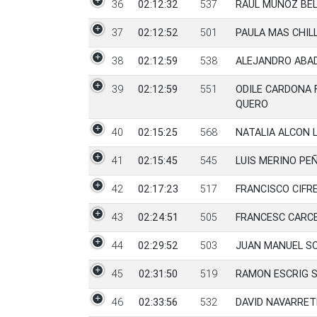
36
02:12:32
537
RAUL MUÑOZ BE
37
02:12:52
501
PAULA MAS CHIL
38
02:12:59
538
ALEJANDRO ABA
39
02:12:59
551
ODILE CARDONA 
QUERO
40
02:15:25
568
NATALIA ALCON 
41
02:15:45
545
LUIS MERINO PE
42
02:17:23
517
FRANCISCO CIFR
43
02:24:51
505
FRANCESC CARC
44
02:29:52
503
JUAN MANUEL S
45
02:31:50
519
RAMON ESCRIG 
46
02:33:56
532
DAVID NAVARRE