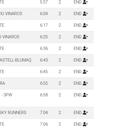
TE
5:57
2
END
IU VINAROS
6:04
2
END
TE
6:17
2
END
O VINAROS
6:25
2
END
TE
6:36
2
END
CASTELL-BLUMAQ
6:43
2
END
TE
6:45
2
END
ERA
6:55
2
END
 - 3PW
6:58
2
END
 SKY RUNNERS
7:04
2
END
TE
7:06
2
END