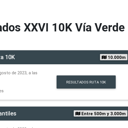
ados
XXVI 10K Vía Verde 
ta 10K
10.000m
gosto de 2023, a las
RESULTADOS
RUTA 10K
es
antiles
Entre 500m y 3.000m