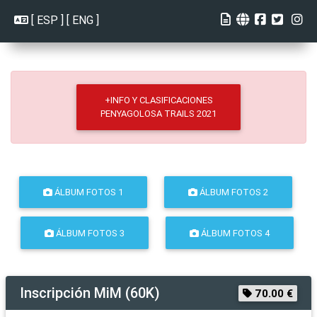
[
ESP
] [
ENG
]
+INFO Y CLASIFICACIONES
PENYAGOLOSA TRAILS 2021
ÁLBUM FOTOS 1
ÁLBUM FOTOS 2
ÁLBUM FOTOS 3
ÁLBUM FOTOS 4
Inscripción
MiM (60K)
70.00 €