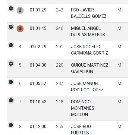
01:01:29
242
FCO JAVIER
M
2
BALCELLS GOMEZ
01:01:45
248
MIGUEL ANGEL
M
3
DUPLAS MATEOS
4
01:02:29
201
JOSE ROGELIO
M
CARMONA GORRIZ
5
01:04:30
220
QUIQUE MARTINEZ
M
GABALDON
6
01:05:52
237
JOSE MANUEL
M
RODRIGO LOPEZ
7
01:10:43
218
DOMINGO
M
MONTAÑES
MOLLON
8
01:12:00
255
JOSE EDO
M
FUERTES