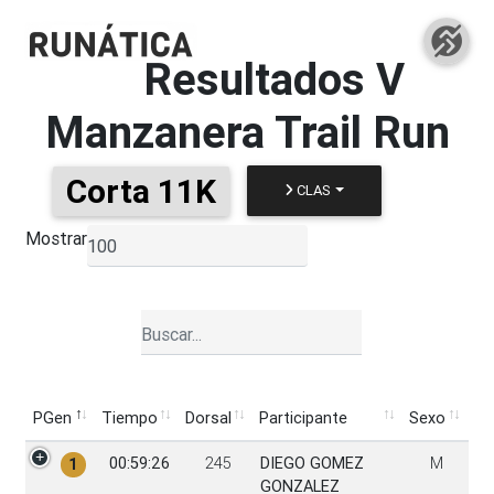
Resultados
V
Manzanera Trail Run
Corta 11K
CLAS
Mostrar
▼
PGen
Tiempo
Dorsal
Participante
Sexo
PGen
Tiempo
Dorsal
Participante
Sexo
00:59:26
245
DIEGO GOMEZ
M
1
GONZALEZ