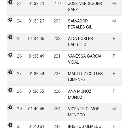
23
01:33:21
219
JOSE VERDEGUER
M
SAEZ
24
01:33:23
203
SALVADOR
M
PERALES GIL
25
01:34:45
208
AIDA ROBLES
F
CARRILLO
26
01:35:49
221
VANESSA GARCIA
F
VIDAL
27
01:36:54
227
MARI LUZ CORTES
F
GIMENEZ
28
01:36:55
226
ANA MUÑOZ
F
MUÑOZ
29
01:40:45
254
VICENTE OLMOS
M
MENGOD
30
01:40:51
247
IRIS FOS OLMEDO
F