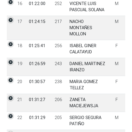
16
01:22:00
252
VICENTE LUIS
M
PASCUAL SOLANA
17
01:24:15
217
NACHO
M
MONTAÑES
MOLLON
18
01:25:41
256
ISABEL GINER
F
CALATAYUD
19
01:26:59
243
DANIEL MARTINEZ
M
IRANZO
20
01:30:57
238
MARIA GOMEZ
F
TELLEZ
21
01:31:27
206
ZANETA
F
MACIEJEWSJA
22
01:31:29
205
SERGIO SEGURA
M
PATIÑO