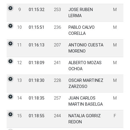
9
01:15:32
253
JOSE RUBEN
M
LERMA
10
01:15:51
236
PABLO CALVO
M
CORELLA
11
01:16:13
207
ANTONIO CUESTA
M
MORENO
12
01:18:09
241
ALBERTO MOZAS
M
OCHOA
13
01:18:30
228
OSCAR MARTINEZ
M
ZARZOSO
14
01:18:35
257
JUAN CARLOS
M
MARTIN BASELGA
15
01:18:55
244
NATALIA GORRIZ
F
REDON