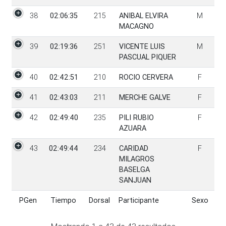
38
02:06:35
215
ANIBAL ELVIRA
M
MACAGNO
39
02:19:36
251
VICENTE LUIS
M
PASCUAL PIQUER
40
02:42:51
210
ROCIO CERVERA
F
41
02:43:03
211
MERCHE GALVE
F
42
02:49:40
235
PILI RUBIO
F
AZUARA
43
02:49:44
234
CARIDAD
F
MILAGROS
BASELGA
SANJUAN
PGen
Tiempo
Dorsal
Participante
Sexo
PGen
Tiempo
Dorsal
Participante
Sexo