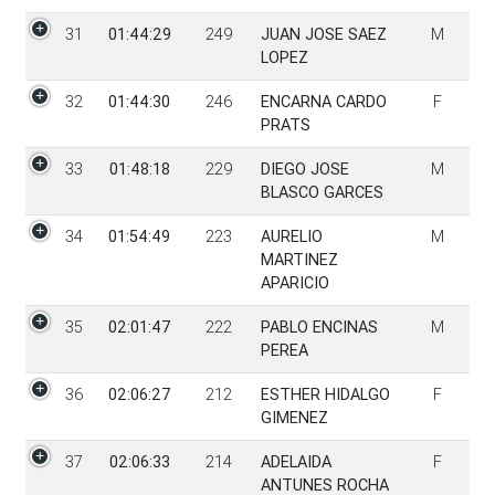
31
01:44:29
249
JUAN JOSE SAEZ
M
LOPEZ
32
01:44:30
246
ENCARNA CARDO
F
PRATS
33
01:48:18
229
DIEGO JOSE
M
BLASCO GARCES
34
01:54:49
223
AURELIO
M
MARTINEZ
APARICIO
35
02:01:47
222
PABLO ENCINAS
M
PEREA
36
02:06:27
212
ESTHER HIDALGO
F
GIMENEZ
37
02:06:33
214
ADELAIDA
F
ANTUNES ROCHA