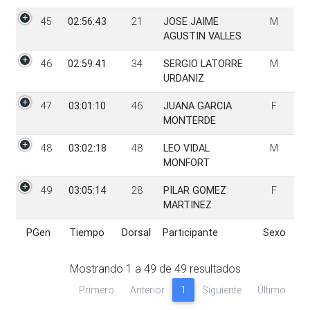
45
02:56:43
21
JOSE JAIME
M
AGUSTIN VALLES
46
02:59:41
34
SERGIO LATORRE
M
URDANIZ
47
03:01:10
46
JUANA GARCIA
F
MONTERDE
48
03:02:18
48
LEO VIDAL
M
MONFORT
49
03:05:14
28
PILAR GOMEZ
F
MARTINEZ
PGen
Tiempo
Dorsal
Participante
Sexo
PGen
Tiempo
Dorsal
Participante
Sexo
Mostrando
1
a
49
de
49
resultados
Primero
Anterior
1
Siguiente
Último