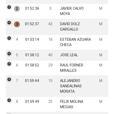
01:52:36
3
JAVIER CALVO
M
2
MOYA
01:52:37
42
DAVID DOLZ
M
3
GARGALLO
4
01:53:14
16
ESTEBAN AZUARA
M
CHECA
5
01:58:12
40
JOSE LEAL
M
6
01:58:52
29
RAUL FORNER
M
MIRALLES
7
01:59:44
10
ALEJANDRO
M
SANDALINAS
MORATA
8
01:59:49
25
FELIX MOLINA
M
MEGIAS