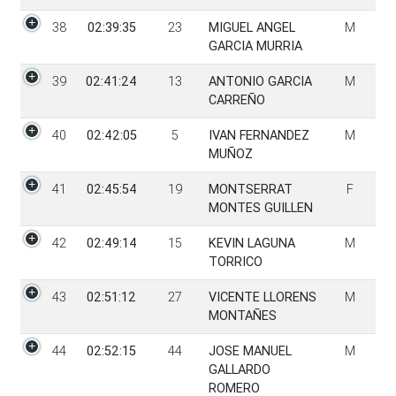
38
02:39:35
23
MIGUEL ANGEL
M
GARCIA MURRIA
39
02:41:24
13
ANTONIO GARCIA
M
CARREÑO
40
02:42:05
5
IVAN FERNANDEZ
M
MUÑOZ
41
02:45:54
19
MONTSERRAT
F
MONTES GUILLEN
42
02:49:14
15
KEVIN LAGUNA
M
TORRICO
43
02:51:12
27
VICENTE LLORENS
M
MONTAÑES
44
02:52:15
44
JOSE MANUEL
M
GALLARDO
ROMERO