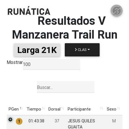
Resultados
V
Manzanera Trail Run
Larga 21K
CLAS
Mostrar
▼
PGen
Tiempo
Dorsal
Participante
Sexo
PGen
Tiempo
Dorsal
Participante
Sexo
01:43:38
37
JESUS QUILES
M
1
GUAITA