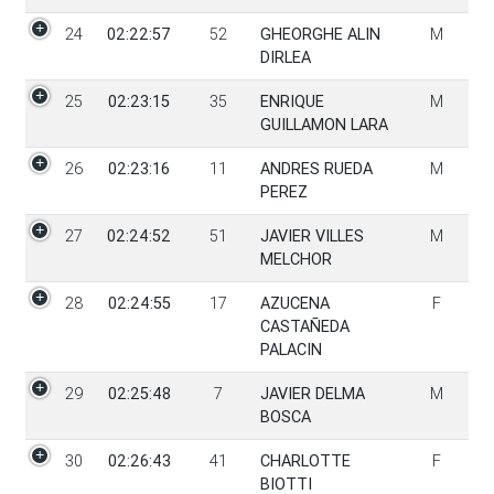
24
02:22:57
52
GHEORGHE ALIN
M
DIRLEA
25
02:23:15
35
ENRIQUE
M
GUILLAMON LARA
26
02:23:16
11
ANDRES RUEDA
M
PEREZ
27
02:24:52
51
JAVIER VILLES
M
MELCHOR
28
02:24:55
17
AZUCENA
F
CASTAÑEDA
PALACIN
29
02:25:48
7
JAVIER DELMA
M
BOSCA
30
02:26:43
41
CHARLOTTE
F
BIOTTI