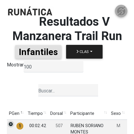
Resultados
V
Manzanera Trail Run
Infantiles
CLAS
Mostrar
▼
PGen
Tiempo
Dorsal
Participante
Sexo
PGen
Tiempo
Dorsal
Participante
Sexo
00:02:42
507
RUBEN SORIANO
M
1
MONTES