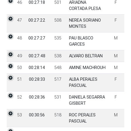
46
00:27:18
501
ARIADNA
F
CORTADA PLESA
47
00:27:22
508
NEREA SORIANO
F
MONTES
48
00:27:27
535
PAU BLASCO
M
GARCES
49
00:27:48
538
ALVARO BELTRAN
M
50
00:28:14
548
AMINE MACHROUH
M
51
00:28:33
517
ALBA PERALES
F
PASCUAL
52
00:28:36
531
DANIELA SEGARRA
F
GISBERT
53
00:30:56
518
ROC PERALES
M
PASCUAL