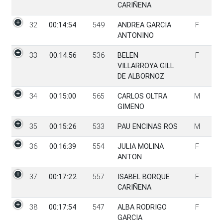
CARIÑENA
32
00:14:54
549
ANDREA GARCIA
F
ANTONINO
33
00:14:56
536
BELEN
F
VILLARROYA GILL
DE ALBORNOZ
34
00:15:00
565
CARLOS OLTRA
M
GIMENO
35
00:15:26
533
PAU ENCINAS ROS
M
36
00:16:39
554
JULIA MOLINA
F
ANTON
37
00:17:22
557
ISABEL BORQUE
F
CARIÑENA
38
00:17:54
547
ALBA RODRIGO
F
GARCIA