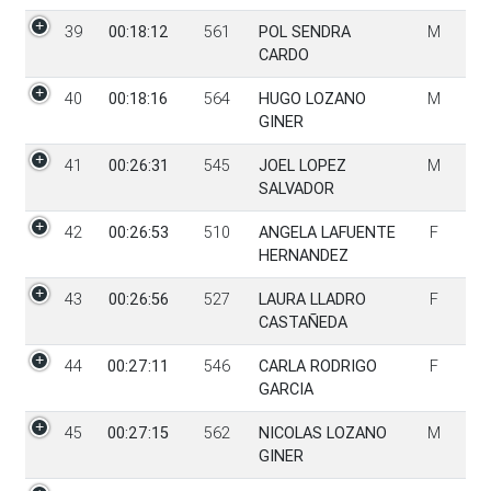
39
00:18:12
561
POL SENDRA
M
CARDO
40
00:18:16
564
HUGO LOZANO
M
GINER
41
00:26:31
545
JOEL LOPEZ
M
SALVADOR
42
00:26:53
510
ANGELA LAFUENTE
F
HERNANDEZ
43
00:26:56
527
LAURA LLADRO
F
CASTAÑEDA
44
00:27:11
546
CARLA RODRIGO
F
GARCIA
45
00:27:15
562
NICOLAS LOZANO
M
GINER