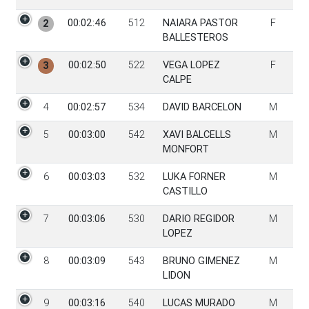
00:02:46
512
NAIARA PASTOR
F
2
BALLESTEROS
00:02:50
522
VEGA LOPEZ
F
3
CALPE
4
00:02:57
534
DAVID BARCELON
M
5
00:03:00
542
XAVI BALCELLS
M
MONFORT
6
00:03:03
532
LUKA FORNER
M
CASTILLO
7
00:03:06
530
DARIO REGIDOR
M
LOPEZ
8
00:03:09
543
BRUNO GIMENEZ
M
LIDON
9
00:03:16
540
LUCAS MURADO
M