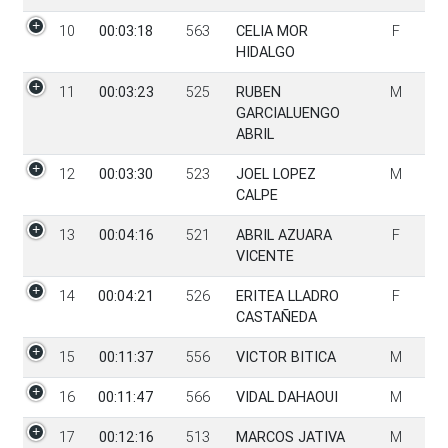
10
00:03:18
563
CELIA MOR
F
HIDALGO
11
00:03:23
525
RUBEN
M
GARCIALUENGO
ABRIL
12
00:03:30
523
JOEL LOPEZ
M
CALPE
13
00:04:16
521
ABRIL AZUARA
F
VICENTE
14
00:04:21
526
ERITEA LLADRO
F
CASTAÑEDA
15
00:11:37
556
VICTOR BITICA
M
16
00:11:47
566
VIDAL DAHAOUI
M
17
00:12:16
513
MARCOS JATIVA
M