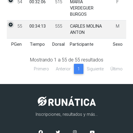
54
00:32:06
515
MARIA
F
VERDEGUER
BURGOS
55
00:34:13
555
CARLES MOLINA
M
ANTON
PGen
Tiempo
Dorsal
Participante
Sexo
PGen
Tiempo
Dorsal
Participante
Sexo
Mostrando
1
a
55
de
55
resultados
Primero
Anterior
1
Siguiente
Último
Inscripciones, resultados y más...