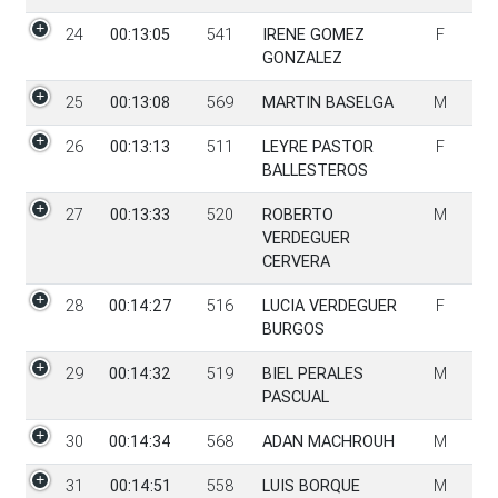
24
00:13:05
541
IRENE GOMEZ
F
GONZALEZ
25
00:13:08
569
MARTIN BASELGA
M
26
00:13:13
511
LEYRE PASTOR
F
BALLESTEROS
27
00:13:33
520
ROBERTO
M
VERDEGUER
CERVERA
28
00:14:27
516
LUCIA VERDEGUER
F
BURGOS
29
00:14:32
519
BIEL PERALES
M
PASCUAL
30
00:14:34
568
ADAN MACHROUH
M
31
00:14:51
558
LUIS BORQUE
M