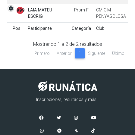
LAIA MATEU
Prom F
CM CIM
999
ESCRIG
PENYAGOLOSA
Pos
Participante
Categoría
Club
Pos
Participante
Categoría
Club
Mostrando
1
a
2
de
2
resultados
Primero
Anterior
1
Siguiente
Último
Inscripciones, resultados y más...