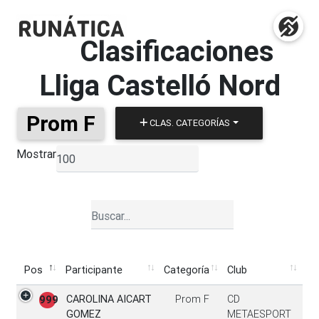
Clasificaciones
Lliga Castelló Nord
Prom F
CLAS. CATEGORÍAS
Mostrar
▼
Pos
Participante
Categoría
Club
Pos
Participante
Categoría
Club
CAROLINA AICART
Prom F
CD
999
GOMEZ
METAESPORT