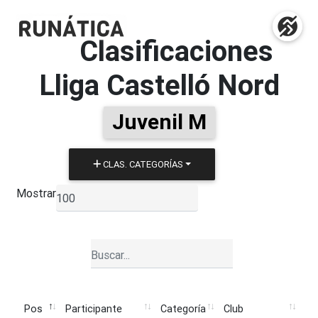
Clasificaciones
Lliga Castelló Nord
Juvenil M
CLAS. CATEGORÍAS
Mostrar
▼
Pos
Participante
Categoría
Club