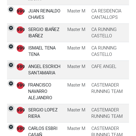
JUAN REINALDO
Master M
CA RESIDENCIA
999
CHAVES
CANTALLOPS
SERGIO IBAÑEZ
Master M
CA RUNNING
999
IBAÑEZ
CASTELLO
ISMAEL TENA
Master M
CA RUNNING
999
TENA
CASTELLO
ANGEL ESCRICH
Master M
CAFE ANGEL
999
SANTAMARIA
FRANCISCO
Master M
CASTEMADER
999
NAVARRO
RUNNING TEAM
ALEJANDRO
SERGIO LOPEZ
Master M
CASTEMADER
999
RIERA
RUNNING TEAM
CARLOS ESBRI
Master M
CASTEMADER
999
CASAÑ
RUNNING TEAM