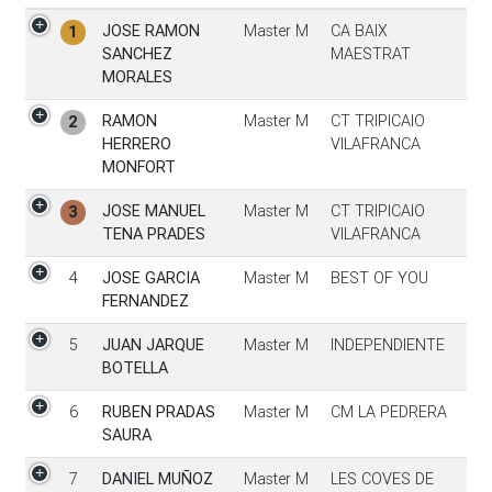
Pos
Participante
Categoría
Club
JOSE RAMON
Master M
CA BAIX
1
SANCHEZ
MAESTRAT
MORALES
RAMON
Master M
CT TRIPICAIO
2
HERRERO
VILAFRANCA
MONFORT
JOSE MANUEL
Master M
CT TRIPICAIO
3
TENA PRADES
VILAFRANCA
4
JOSE GARCIA
Master M
BEST OF YOU
FERNANDEZ
5
JUAN JARQUE
Master M
INDEPENDIENTE
BOTELLA
6
RUBEN PRADAS
Master M
CM LA PEDRERA
SAURA
7
DANIEL MUÑOZ
Master M
LES COVES DE