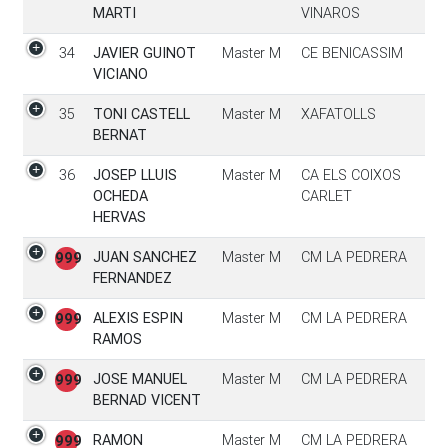
MARTI
VINAROS
34
JAVIER GUINOT
Master M
CE BENICASSIM
VICIANO
35
TONI CASTELL
Master M
XAFATOLLS
BERNAT
36
JOSEP LLUIS
Master M
CA ELS COIXOS
OCHEDA
CARLET
HERVAS
JUAN SANCHEZ
Master M
CM LA PEDRERA
999
FERNANDEZ
ALEXIS ESPIN
Master M
CM LA PEDRERA
999
RAMOS
JOSE MANUEL
Master M
CM LA PEDRERA
999
BERNAD VICENT
RAMON
Master M
CM LA PEDRERA
999