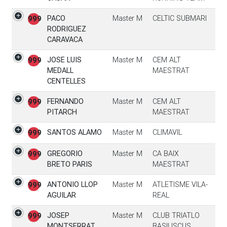
PACO
Master M
CELTIC SUBMARI
999
RODRIGUEZ
CARAVACA
JOSE LUIS
Master M
CEM ALT
999
MEDALL
MAESTRAT
CENTELLES
FERNANDO
Master M
CEM ALT
999
PITARCH
MAESTRAT
SANTOS ALAMO
Master M
CLIMAVIL
999
GREGORIO
Master M
CA BAIX
999
BRETO PARIS
MAESTRAT
ANTONIO LLOP
Master M
ATLETISME VILA-
999
AGUILAR
REAL
JOSEP
Master M
CLUB TRIATLO
999
MONTSERRAT
BASILISCUS