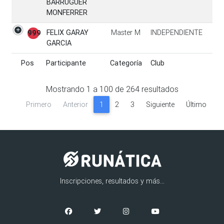
BARRUGUER
MONFERRER
FELIX GARAY
Master M
INDEPENDIENTE
999
GARCIA
Pos
Participante
Categoría
Club
Pos
Participante
Categoría
Club
Mostrando
1
a
100
de
264
resultados
Primero
Anterior
1
2
3
Siguiente
Último
Inscripciones, resultados y más...