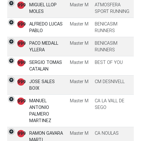
MIGUEL LLOP
Master M
ATMOSFERA
999
MOLES
SPORT RUNNING
ALFREDO LUCAS
Master M
BENICASIM
999
PABLO
RUNNERS
PACO MEDALL
Master M
BENICASIM
999
YLLERA
RUNNERS
SERGIO TOMAS
Master M
BEST OF YOU
999
CATALAN
JOSE SALES
Master M
CM DESNIVELL
999
BOIX
MANUEL
Master M
CA LA VALL DE
999
ANTONIO
SEGO
PALMERO
MARTINEZ
RAMON GAVARA
Master M
CA NOULAS
999
MARTI