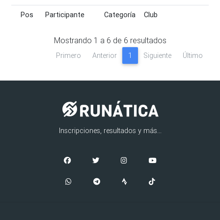
Pos
Participante
Categoría
Club
Pos
Participante
Categoría
Club
Mostrando
1
a
6
de
6
resultados
Primero
Anterior
1
Siguiente
Último
Inscripciones, resultados y más...