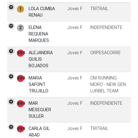
Pos
Participante
Categoría
Club
LOLA CUMBA
Joves F
TRITRAIL
1
RENAU
ELENA
Joves F
INDEPENDIENTE
2
REQUENA
MARQUES
ALEJANDRA
Joves F
ORPESACORRE
999
QUILIS
BOJADOS
MARIA
Joves F
CM RUNNING
999
SAFONT
MORO - NEW GEN
TRUJILLO
LURBEL TEAM
MAR
Joves F
INDEPENDIENTE
999
MESEGUER
SULLER
CARLA GIL
Joves F
TRITRAIL
999
ABAD