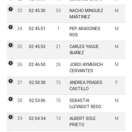
23
02:45:30
53
NACHO MINGUEZ
M
MARTINEZ
24
02:45:51
1
PEP ARAGONES
M
ROS
25
02:45:53
21
CARLES YAGUE
M
IBAÑEZ
26
02:46:50
26
JORDI AYMERICH
M
CERVANTES
27
02:50:38
72
ANDREA PRADES
F
CASTILLO
28
02:53:06
70
SEBASTIA
M
LLEVADOT REDO
29
02:54:34
12
ALBERT SOLE
M
PRIETO