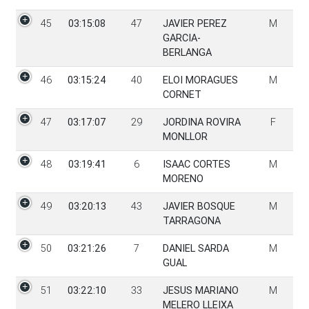
45
03:15:08
47
JAVIER PEREZ
M
GARCIA-
BERLANGA
46
03:15:24
40
ELOI MORAGUES
M
CORNET
47
03:17:07
29
JORDINA ROVIRA
F
MONLLOR
48
03:19:41
6
ISAAC CORTES
M
MORENO
49
03:20:13
43
JAVIER BOSQUE
M
TARRAGONA
50
03:21:26
7
DANIEL SARDA
M
GUAL
51
03:22:10
33
JESUS MARIANO
M
MELERO LLEIXA