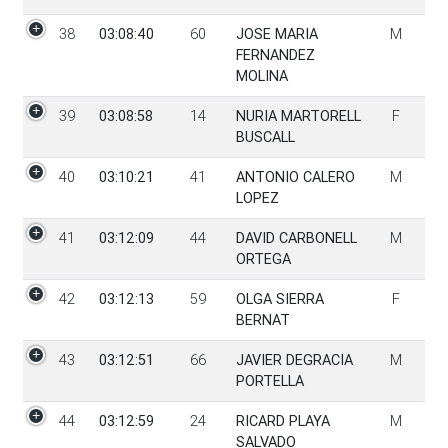
38
03:08:40
60
JOSE MARIA
M
FERNANDEZ
MOLINA
39
03:08:58
14
NURIA MARTORELL
F
BUSCALL
40
03:10:21
41
ANTONIO CALERO
M
LOPEZ
41
03:12:09
44
DAVID CARBONELL
M
ORTEGA
42
03:12:13
59
OLGA SIERRA
F
BERNAT
43
03:12:51
66
JAVIER DEGRACIA
M
PORTELLA
44
03:12:59
24
RICARD PLAYA
M
SALVADO