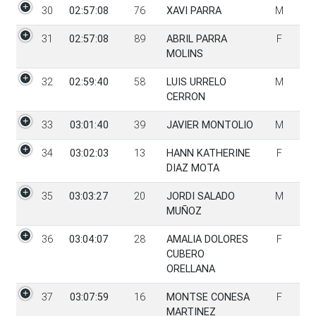
30
02:57:08
76
XAVI PARRA
M
31
02:57:08
89
ABRIL PARRA
F
MOLINS
32
02:59:40
58
LUIS URRELO
M
CERRON
33
03:01:40
39
JAVIER MONTOLIO
M
34
03:02:03
13
HANN KATHERINE
F
DIAZ MOTA
35
03:03:27
20
JORDI SALADO
M
MUÑOZ
36
03:04:07
28
AMALIA DOLORES
F
CUBERO
ORELLANA
37
03:07:59
16
MONTSE CONESA
F
MARTINEZ