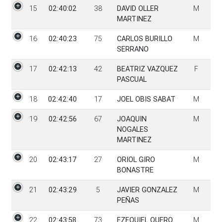
15
02:40:02
38
DAVID OLLER
M
MARTINEZ
16
02:40:23
75
CARLOS BURILLO
M
SERRANO
17
02:42:13
42
BEATRIZ VAZQUEZ
F
PASCUAL
18
02:42:40
17
JOEL OBIS SABAT
M
19
02:42:56
67
JOAQUIN
M
NOGALES
MARTINEZ
20
02:43:17
27
ORIOL GIRO
M
BONASTRE
21
02:43:29
5
JAVIER GONZALEZ
M
PEÑAS
22
02:43:58
73
EZEQUIEL QUERO
M