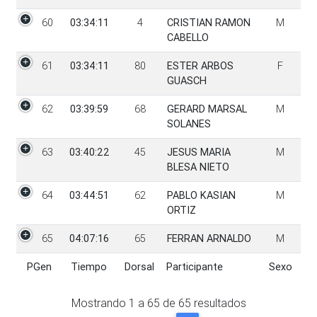
60
03:34:11
4
CRISTIAN RAMON
M
CABELLO
61
03:34:11
80
ESTER ARBOS
F
GUASCH
62
03:39:59
68
GERARD MARSAL
M
SOLANES
63
03:40:22
45
JESUS MARIA
M
BLESA NIETO
64
03:44:51
62
PABLO KASIAN
M
ORTIZ
65
04:07:16
65
FERRAN ARNALDO
M
PGen
Tiempo
Dorsal
Participante
Sexo
PGen
Tiempo
Dorsal
Participante
Sexo
Mostrando
1
a
65
de
65
resultados