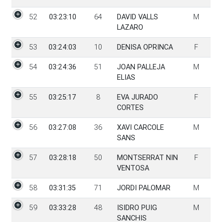
52
03:23:10
64
DAVID VALLS
M
LAZARO
53
03:24:03
10
DENISA OPRINCA
F
54
03:24:36
51
JOAN PALLEJA
M
ELIAS
55
03:25:17
8
EVA JURADO
F
CORTES
56
03:27:08
36
XAVI CARCOLE
M
SANS
57
03:28:18
50
MONTSERRAT NIN
F
VENTOSA
58
03:31:35
71
JORDI PALOMAR
M
59
03:33:28
48
ISIDRO PUIG
M
SANCHIS