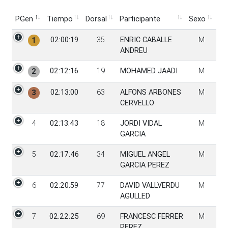
PGen
Tiempo
Dorsal
Participante
Sexo
PGen
Tiempo
Dorsal
Participante
Sexo
02:00:19
35
ENRIC CABALLE
M
1
ANDREU
02:12:16
19
MOHAMED JAADI
M
2
02:13:00
63
ALFONS ARBONES
M
3
CERVELLO
4
02:13:43
18
JORDI VIDAL
M
GARCIA
5
02:17:46
34
MIGUEL ANGEL
M
GARCIA PEREZ
6
02:20:59
77
DAVID VALLVERDU
M
AGULLED
7
02:22:25
69
FRANCESC FERRER
M
PEREZ