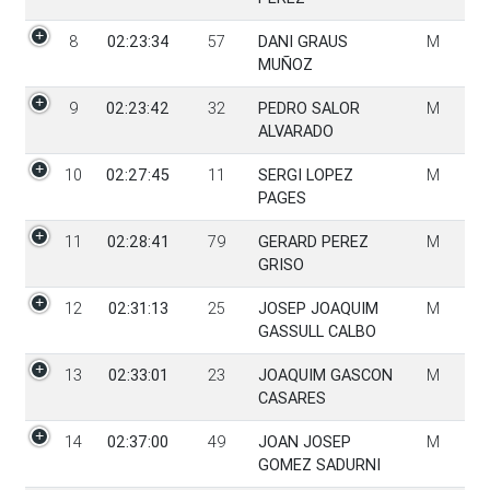
8
02:23:34
57
DANI GRAUS
M
MUÑOZ
9
02:23:42
32
PEDRO SALOR
M
ALVARADO
10
02:27:45
11
SERGI LOPEZ
M
PAGES
11
02:28:41
79
GERARD PEREZ
M
GRISO
12
02:31:13
25
JOSEP JOAQUIM
M
GASSULL CALBO
13
02:33:01
23
JOAQUIM GASCON
M
CASARES
14
02:37:00
49
JOAN JOSEP
M
GOMEZ SADURNI