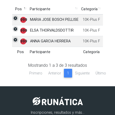
Pos
Participante
Categoría
Pos
Participante
Categoría
MARIA JOSE BOSCH PELLISE
10K-Plus F
999
ELSA THORVALDSDOTTIR
10K-Plus F
999
ANNA GARCIA HERRERA
10K-Plus F
999
Pos
Participante
Categoría
Pos
Participante
Categoría
Mostrando
1
a
3
de
3
resultados
Primero
Anterior
1
Siguiente
Último
Inscripciones, resultados y más...