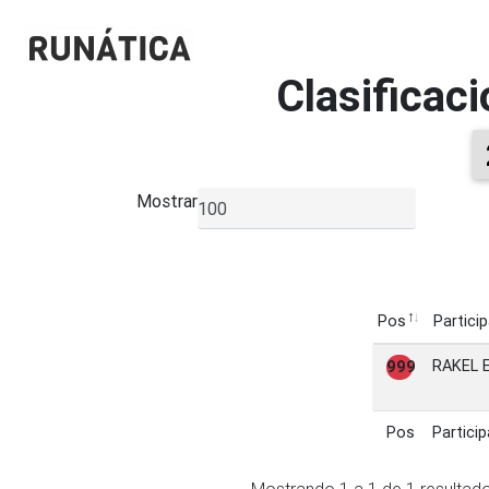
Clasificac
Mostrar
▼
Pos
Partici
Pos
Partici
RAKEL 
999
Pos
Partici
Pos
Partici
Mostrando
1
a
1
de
1
resultad