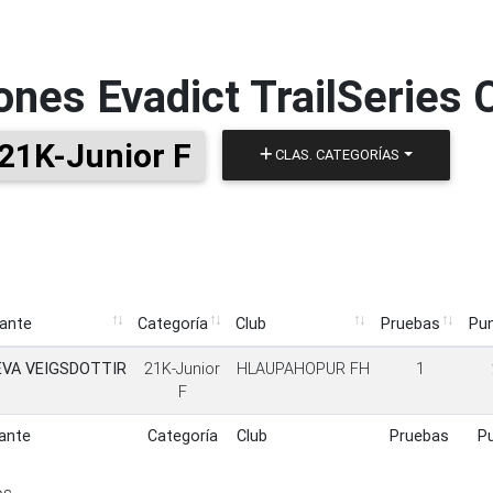
iones
Evadict TrailSeries
21K-Junior F
CLAS. CATEGORÍAS
pante
Categoría
Club
Pruebas
Pu
pante
Categoría
Club
Pruebas
Pu
EVA VEIGSDOTTIR
21K-Junior
HLAUPAHOPUR FH
1
F
pante
Categoría
Club
Pruebas
P
pante
Categoría
Club
Pruebas
P
os