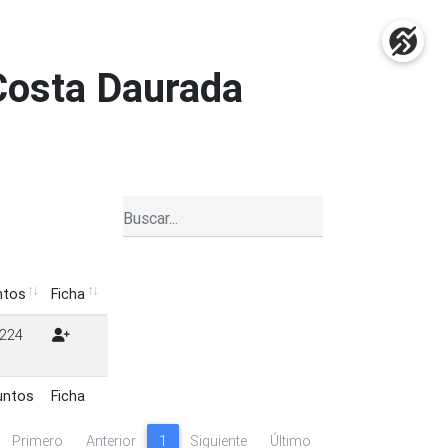
 Costa Daurada
ntos
Ficha
ntos
Ficha
224
untos
Ficha
untos
Ficha
Primero
Anterior
1
Siguiente
Último