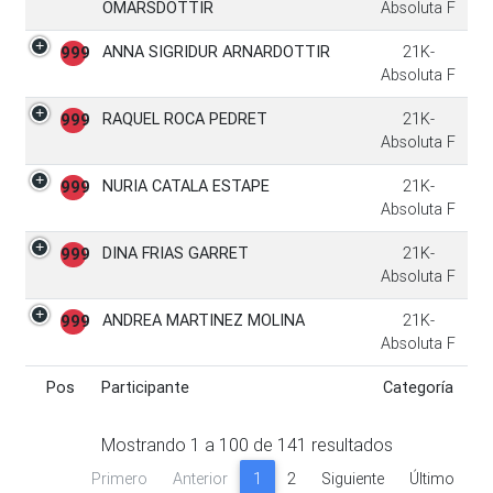
OMARSDOTTIR
Absoluta F
ANNA SIGRIDUR ARNARDOTTIR
21K-
999
Absoluta F
RAQUEL ROCA PEDRET
21K-
999
Absoluta F
NURIA CATALA ESTAPE
21K-
999
Absoluta F
DINA FRIAS GARRET
21K-
999
Absoluta F
ANDREA MARTINEZ MOLINA
21K-
999
Absoluta F
Pos
Participante
Categoría
Pos
Participante
Categoría
Mostrando
1
a
100
de
141
resultados
Primero
Anterior
1
2
Siguiente
Último