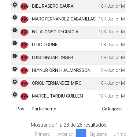
BIEL RASERO SAURA
10K-Junior M
999
MARC FERNANDEZ CABANILLAS
10K-Junior M
999
NIL ALONSO DEGRACIA
10K-Junior M
999
LLUC TORNE
10K-Junior M
999
LUIS IRNGARTINGER
10K-Junior M
999
HLYNUR ORN HJALMARSSON
10K-Junior M
999
ORIOL FERNANDEZ MIRO
10K-Junior M
999
MARCEL TARDIU GUILLEN
10K-Junior M
999
Pos
Participante
Categoría
Pos
Participante
Categoría
Mostrando
1
a
28
de
28
resultados
Primero
Anterior
1
Siguiente
Último