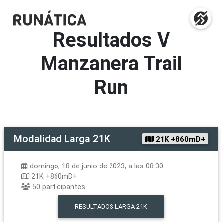
Resultados
V
Manzanera Trail
Run
Modalidad
Larga 21K
21K +860mD+
domingo, 18 de junio de 2023, a las 08:30
21K +860mD+
50
participantes
RESULTADOS
LARGA 21K