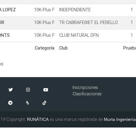
A LOPEZ
10K-Plus F
INDEPENDIENTE
1
OR
10K-Plus F
TR CABRAFEIXET EL PERELLO
1
FONTS
10K-Plus F
CLUB NATURAL DFN
1
Categoría
Club
Prueb
Categoría
Club
Prueb
os
Inscripciones
Clasificaciones
19 Copyright:
es una marca registrada de
RUNÁTICA
Murta Ingeniería