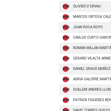
OLIVIER D´ERVAU
999
MARCOS ORTEGA CAL
999
JOAN ROCA ROYO
999
CARLOS CURTO GARCI
999
ROMAN MILLAN MARTI
999
GERARD VILALTA ARM
999
DANIEL GRAUS MUÑOZ
999
ADRIA GALOFRE MARTI
999
GUILLEM ANDRES LLO
999
PATRICK FIGUERES BE
999
DAVID TORRES QUILES
999