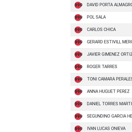
DAVID PORTA ALMAGR
999
POL SALA
999
CARLOS CHICA
999
GERARD ESTIVILL MER
999
JAVIER GIMENEZ ORTI
999
ROGER TARRES
999
TONI CAMARA PERALE
999
ANNA HUGUET PEREZ
999
DANIEL TORRES MART
999
SEGUNDINO GARCIA H
999
IVAN LUCAS ONIEVA
999