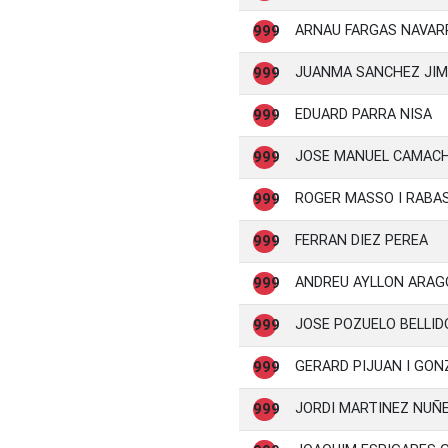
ARNAU FARGAS NAVAR
999
JUANMA SANCHEZ JI
999
EDUARD PARRA NISA
999
JOSE MANUEL CAMAC
999
ROGER MASSO I RABA
999
FERRAN DIEZ PEREA
999
ANDREU AYLLON ARAG
999
JOSE POZUELO BELLID
999
GERARD PIJUAN I GON
999
JORDI MARTINEZ NUÑ
999