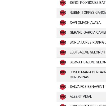
SERGI RODRIGUEZ BAT
999
RUBEN TORRES GARCI
999
XAVI OLIACH ALASA
999
GERARD GARCIA CAME
999
BORJA LOPEZ RODRIG
999
ELOI BALLVE GELONCH
999
BERNAT BALLVE GELO
999
JOSEP MARIA BERGAD
999
COROMINAS
SALVA FOS BENAVENT
999
ALBERT VIDAL
999