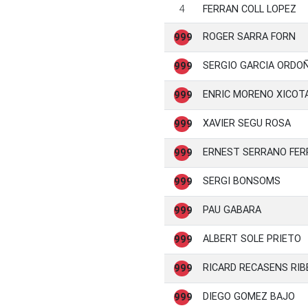
4
FERRAN COLL LOPEZ
ROGER SARRA FORN
999
SERGIO GARCIA ORDO
999
ENRIC MORENO XICOT
999
XAVIER SEGU ROSA
999
ERNEST SERRANO FE
999
SERGI BONSOMS
999
PAU GABARA
999
ALBERT SOLE PRIETO
999
RICARD RECASENS RIB
999
DIEGO GOMEZ BAJO
999