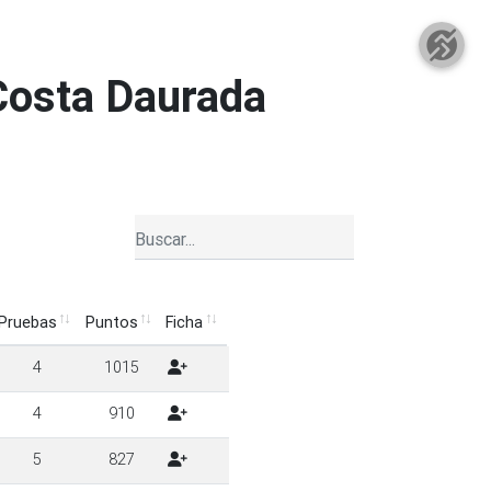
 Costa Daurada
Pruebas
Puntos
Ficha
Pruebas
Puntos
Ficha
4
1015
4
910
5
827