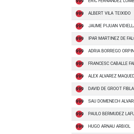
ERIC FERNANDEZ LOM
999
ALBERT VILA TEIXIDO
999
JAUME PIJUAN VIDIELL
999
IPAR MARTINEZ DE FA
999
ADRIA BORREGO ORPIN
999
FRANCESC CABALLE F
999
ALEX ALVAREZ MAQUE
999
DAVID DE GROOT FIBLA
999
SAU DOMENECH ALVAR
999
PAULO BERMUDEZ LAF
999
HUGO ARNAU ARBIOL
999