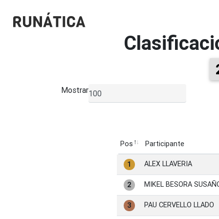
Clasificac
Mostrar
▼
Pos
Participante
Pos
Participante
ALEX LLAVERIA
1
MIKEL BESORA SUSAÑ
2
PAU CERVELLO LLADO
3