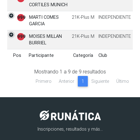
CORTILES MUNICH
MARTI COMES
21K-Plus M
INDEPENDIENTE
999
GARCIA
MOISES MILLAN
21K-Plus M
INDEPENDIENTE
999
BURRIEL
Pos
Participante
Categoría
Club
Pos
Participante
Categoría
Club
Mostrando
1
a
9
de
9
resultados
Primero
Anterior
1
Siguiente
Último
Inscripciones, resultados y más...