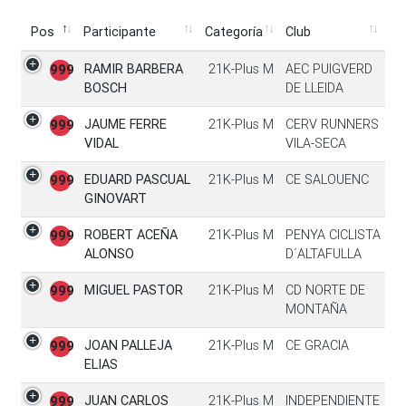
Pos
Participante
Categoría
Club
Pos
Participante
Categoría
Club
RAMIR BARBERA
21K-Plus M
AEC PUIGVERD
999
BOSCH
DE LLEIDA
JAUME FERRE
21K-Plus M
CERV RUNNERS
999
VIDAL
VILA-SECA
EDUARD PASCUAL
21K-Plus M
CE SALOUENC
999
GINOVART
ROBERT ACEÑA
21K-Plus M
PENYA CICLISTA
999
ALONSO
D´ALTAFULLA
MIGUEL PASTOR
21K-Plus M
CD NORTE DE
999
MONTAÑA
JOAN PALLEJA
21K-Plus M
CE GRACIA
999
ELIAS
JUAN CARLOS
21K-Plus M
INDEPENDIENTE
999