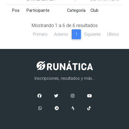
Pos
Participante
Categoría
Club
Pos
Participante
Categoría
Club
Mostrando
1
a
6
de
6
resultados
Primero
Anterior
1
Siguiente
Último
Inscripciones, resultados y más...