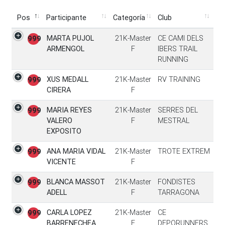
Pos
Participante
Categoría
Club
Pos
Participante
Categoría
Club
MARTA PUJOL
21K-Master
CE CAMI DELS
999
ARMENGOL
F
IBERS TRAIL
RUNNING
XUS MEDALL
21K-Master
RV TRAINING
999
CIRERA
F
MARIA REYES
21K-Master
SERRES DEL
999
VALERO
F
MESTRAL
EXPOSITO
ANA MARIA VIDAL
21K-Master
TROTE EXTREM
999
VICENTE
F
BLANCA MASSOT
21K-Master
FONDISTES
999
ADELL
F
TARRAGONA
CARLA LOPEZ
21K-Master
CE
999
BARRENECHEA
F
DEPORUNNERS