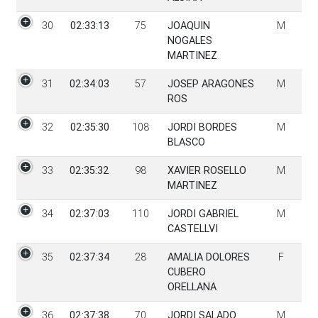
30
02:33:13
75
JOAQUIN
M
NOGALES
MARTINEZ
31
02:34:03
57
JOSEP ARAGONES
M
ROS
32
02:35:30
108
JORDI BORDES
M
BLASCO
33
02:35:32
98
XAVIER ROSELLO
M
MARTINEZ
34
02:37:03
110
JORDI GABRIEL
M
CASTELLVI
35
02:37:34
28
AMALIA DOLORES
F
CUBERO
ORELLANA
36
02:37:38
70
JORDI SALADO
M