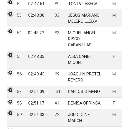
52
02:47:51
89
TONI VILASECA
M
53
02:48:00
33
JESUS MARIANO
M
MELERO LLEIXA
54
02:48:22
83
MIGUEL ANGEL
M
RISCO
CABANILLAS
55
02:48:35
1
ALBA CANET
F
MIQUEL
56
02:49:40
69
JOAQUIN PRETEL
M
REYERO
57
02:51:09
131
CARLOS GIMENO
M
58
02:51:17
41
DENISA OPRINCA
F
59
02:51:33
22
JORDI GINE
M
MARCH