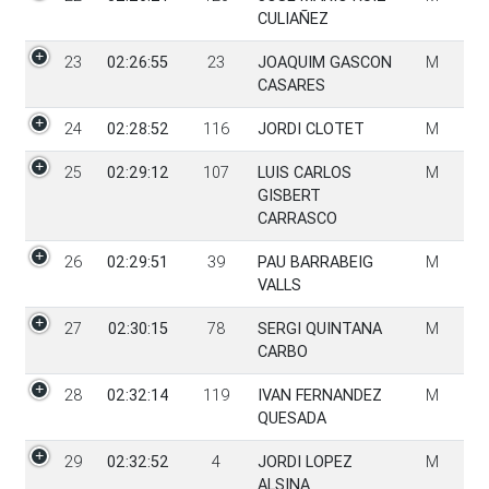
CULIAÑEZ
23
02:26:55
23
JOAQUIM GASCON
M
CASARES
24
02:28:52
116
JORDI CLOTET
M
25
02:29:12
107
LUIS CARLOS
M
GISBERT
CARRASCO
26
02:29:51
39
PAU BARRABEIG
M
VALLS
27
02:30:15
78
SERGI QUINTANA
M
CARBO
28
02:32:14
119
IVAN FERNANDEZ
M
QUESADA
29
02:32:52
4
JORDI LOPEZ
M
ALSINA