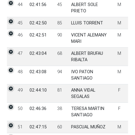
44
02:41:56
45
ALBERT SOLE
M
PRIETO
45
02:42:50
85
LLUIS TORRENT
M
46
02:42:51
90
VICENT ALEMANY
M
MARI
47
02:43:04
68
ALBERT BRUFAU
M
RIBALTA
48
02:43:08
94
IVO PATON
M
SANTIAGO
49
02:44:10
81
ANNA VIDAL
F
SEGALAS
50
02:46:36
38
TERESA MARTIN
F
SANTIAGO
51
02:47:15
60
PASCUAL MUÑOZ
M