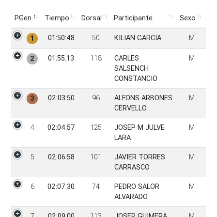
PGen
Tiempo
Dorsal
Participante
Sexo
PGen
Tiempo
Dorsal
Participante
Sexo
01:50:48
50
KILIAN GARCIA
M
1
01:55:13
118
CARLES
M
2
SALSENCH
CONSTANCIO
02:03:50
96
ALFONS ARBONES
M
3
CERVELLO
4
02:04:57
125
JOSEP M JULVE
M
LARA
5
02:06:58
101
JAVIER TORRES
M
CARRASCO
6
02:07:30
74
PEDRO SALOR
M
ALVARADO
7
02:09:00
113
JOSEP GUIMERA
M