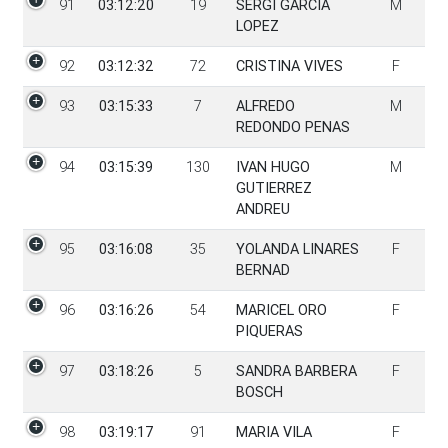
91
03:12:20
19
SERGI GARCIA
M
LOPEZ
92
03:12:32
72
CRISTINA VIVES
F
93
03:15:33
7
ALFREDO
M
REDONDO PENAS
94
03:15:39
130
IVAN HUGO
M
GUTIERREZ
ANDREU
95
03:16:08
35
YOLANDA LINARES
F
BERNAD
96
03:16:26
54
MARICEL ORO
F
PIQUERAS
97
03:18:26
5
SANDRA BARBERA
F
BOSCH
98
03:19:17
91
MARIA VILA
F