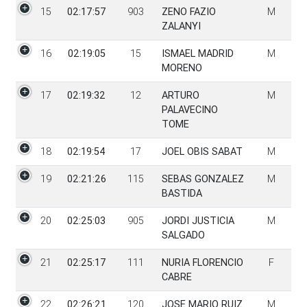
15
02:17:57
903
ZENO FAZIO
M
ZALANYI
16
02:19:05
15
ISMAEL MADRID
M
MORENO
17
02:19:32
12
ARTURO
M
PALAVECINO
TOME
18
02:19:54
17
JOEL OBIS SABAT
M
19
02:21:26
115
SEBAS GONZALEZ
M
BASTIDA
20
02:25:03
905
JORDI JUSTICIA
M
SALGADO
21
02:25:17
111
NURIA FLORENCIO
F
CABRE
22
02:26:21
120
JOSE MARIO RUIZ
M