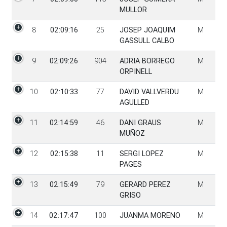
MULLOR
8
02:09:16
25
JOSEP JOAQUIM
M
GASSULL CALBO
9
02:09:26
904
ADRIA BORREGO
M
ORPINELL
10
02:10:33
77
DAVID VALLVERDU
M
AGULLED
11
02:14:59
46
DANI GRAUS
M
MUÑOZ
12
02:15:38
11
SERGI LOPEZ
M
PAGES
13
02:15:49
79
GERARD PEREZ
M
GRISO
14
02:17:47
100
JUANMA MORENO
M