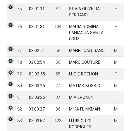
75
03:01:11
87
SILVIA OLIVEIRA
F
SERRANO
76
03:01:31
104
MARIA ROMINA
F
PANIAGUA SANTA
CRUZ
77
03:02:51
58
MANEL CALURANO
M
78
03:02:54
56
MARC COUTURE
M
79
03:02:55
55
LUCIE ROCHON
F
80
03:03:25
27
MATIAS BOSSIO
M
81
03:03:26
37
MIA ERONEN
F
82
03:03:27
36
MIKA FLINKMAN
M
83
03:03:57
123
LLUIS ORIOL
M
RODRIGUEZ