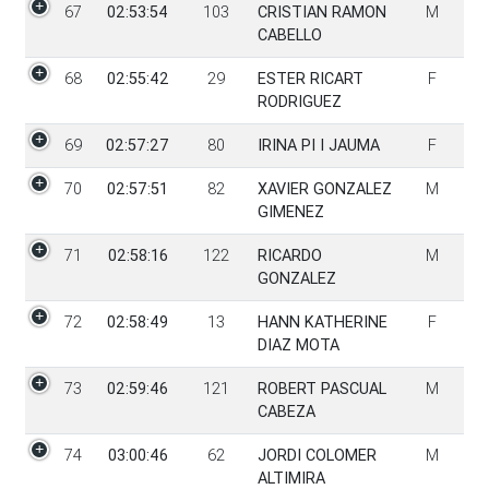
67
02:53:54
103
CRISTIAN RAMON
M
CABELLO
68
02:55:42
29
ESTER RICART
F
RODRIGUEZ
69
02:57:27
80
IRINA PI I JAUMA
F
70
02:57:51
82
XAVIER GONZALEZ
M
GIMENEZ
71
02:58:16
122
RICARDO
M
GONZALEZ
72
02:58:49
13
HANN KATHERINE
F
DIAZ MOTA
73
02:59:46
121
ROBERT PASCUAL
M
CABEZA
74
03:00:46
62
JORDI COLOMER
M
ALTIMIRA