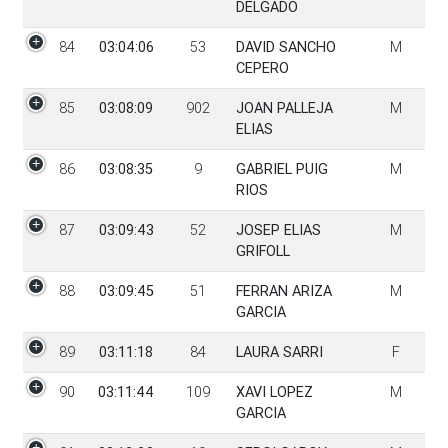
DELGADO
84
03:04:06
53
DAVID SANCHO
M
CEPERO
85
03:08:09
902
JOAN PALLEJA
M
ELIAS
86
03:08:35
9
GABRIEL PUIG
M
RIOS
87
03:09:43
52
JOSEP ELIAS
M
GRIFOLL
88
03:09:45
51
FERRAN ARIZA
M
GARCIA
89
03:11:18
84
LAURA SARRI
F
90
03:11:44
109
XAVI LOPEZ
M
GARCIA