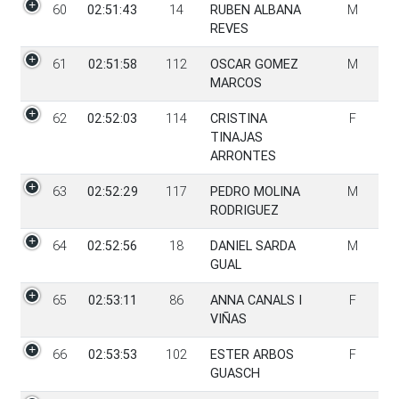
60
02:51:43
14
RUBEN ALBANA
M
REVES
61
02:51:58
112
OSCAR GOMEZ
M
MARCOS
62
02:52:03
114
CRISTINA
F
TINAJAS
ARRONTES
63
02:52:29
117
PEDRO MOLINA
M
RODRIGUEZ
64
02:52:56
18
DANIEL SARDA
M
GUAL
65
02:53:11
86
ANNA CANALS I
F
VIÑAS
66
02:53:53
102
ESTER ARBOS
F
GUASCH