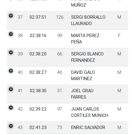
MUÑOZ
37
02:37:51
126
SERGI BORRALLO
M
LLAURADO
38
02:38:16
99
MARTA PEREZ
F
PEÑA
39
02:38:20
66
SERGIO BLANCO
M
FERNANDEZ
40
02:38:27
40
DAVID GALO
M
MARTINEZ
41
02:38:30
31
JOEL GRAU
M
FARRES
42
02:39:22
97
JUAN CARLOS
M
CORTILES MUNICH
43
02:41:25
73
ENRIC SALVADOR
M